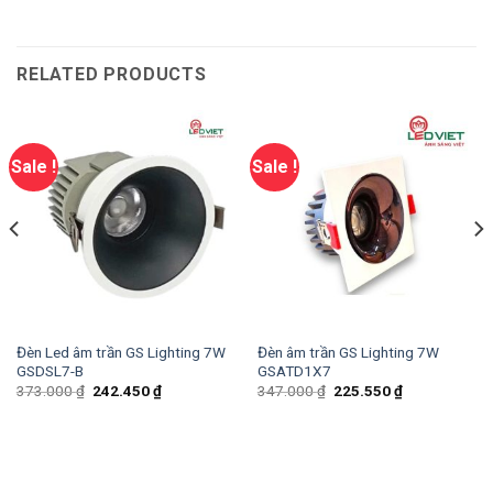
RELATED PRODUCTS
Sale !
Sale !
Đèn Led âm trần GS Lighting 7W
Đèn âm trần GS Lighting 7W
GSDSL7-B
GSATD1X7
373.000
₫
242.450
₫
347.000
₫
225.550
₫