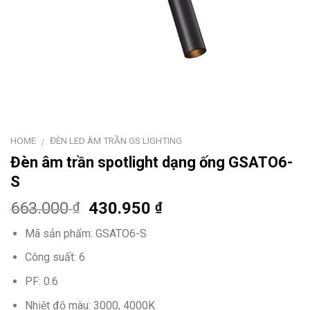
HOME
ĐÈN LED ÂM TRẦN GS LIGHTING
/
Đèn âm trần spotlight dạng ống GSATO6-
S
663.000
430.950
₫
₫
Mã sản phẩm: GSATO6-S
Công suất: 6
PF: 0.6
Nhiệt độ màu: 3000, 4000K