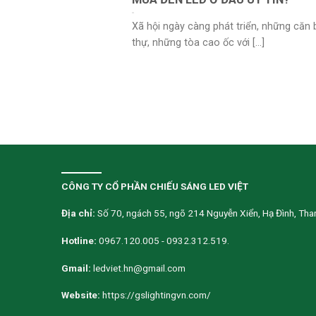
Xã hội ngày càng phát triển, những căn 
thự, những tòa cao ốc với [...]
CÔNG TY CỔ PHẦN CHIẾU SÁNG LED VIỆT
Địa chỉ:
Số 70, ngách 55, ngõ 214 Nguyễn Xiển, Hạ Đình, Than
Hotline:
0967.120.005 - 0932.312.519.
Gmail:
ledviet.hn@gmail.com
Website:
https://gslightingvn.com/