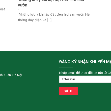
vườn
biệt
Những lưu ý khi lắp đặt đèn led sân vườn Hệ
thống dây điện và [...]
ĐĂNG KÝ NHẬN KHUYẾN M
Nhập email để theo dõi tin tức từ G
h Xuân, Hà Nội.