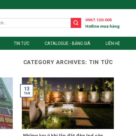
0967.120.005
Hotline mua hàng
TIN TỨC
CATALOGUE - BẢNG GIÁ
LIÊN HỆ
CATEGORY ARCHIVES:
TIN TỨC
13
Th8
Những lưu ý khi lắp đặt đèn led sân