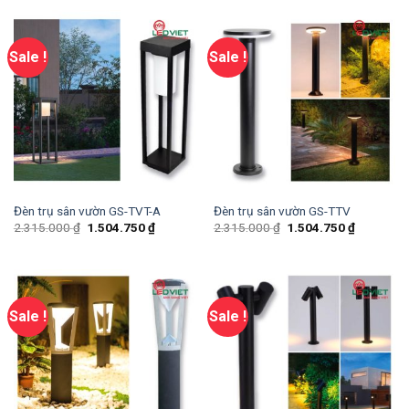
Sale !
Sale !
Đèn trụ sân vườn GS-TVT-A
Đèn trụ sân vườn GS-TTV
2.315.000
₫
1.504.750
₫
2.315.000
₫
1.504.750
₫
Sale !
Sale !