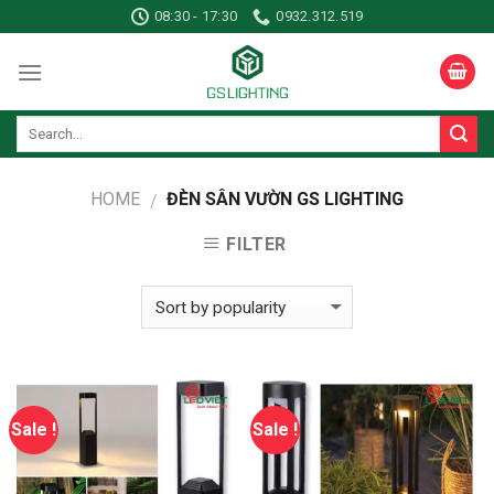
Skip
08:30 - 17:30
0932.312.519
to
content
HOME
ĐÈN SÂN VƯỜN GS LIGHTING
/
FILTER
Sale !
Sale !