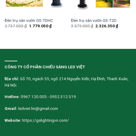
Đèn trụ sân vườn GS-TDHC
Đèn trụ sân vườn GS-T2D
2.737.000
₫
1.779.050
₫
3.579.000
₫
2.326.350
₫
CÔNG TY CỔ PHẦN CHIẾU SÁNG LED VIỆT
Địa chỉ:
Số 70, ngách 55, ngõ 214 Nguyễn Xiển, Hạ Đình, Thanh Xuân,
Hà Nội.
Hotline:
0967.120.005 - 0932.312.519.
Gmail:
ledviet.hn@gmail.com
Website:
https://gslightingvn.com/