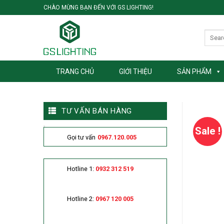
Skip
CHÀO MỪNG BẠN ĐẾN VỚI GS LIGHTING!
to
content
TRANG CHỦ
GIỚI THIỆU
SẢN PHẨM
TƯ VẤN BÁN HÀNG
Sale !
Gọi tư vấn
0967.120.005
Hotline 1:
0932 312 519
Hotline 2:
0967 120 005