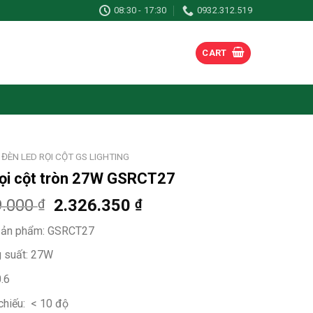
08:30 - 17:30
0932.312.519
CART
ĐÈN LED RỌI CỘT GS LIGHTING
ọi cột tròn 27W GSRCT27
9.000
2.326.350
₫
₫
ản phẩm:
GSRCT27
 suất: 27W
.6
chiếu: < 10 độ