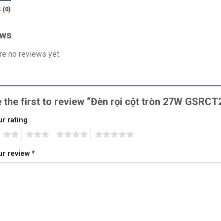
 (0)
ews
re no reviews yet.
 the first to review “Đèn rọi cột tròn 27W GSRC
r rating
2
3
4
5
ur review
*