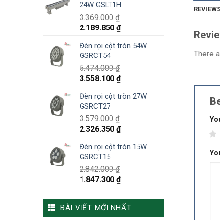
24W GSLT1H
REVIEWS
3.369.000
₫
2.189.850
₫
Revi
Đèn rọi cột tròn 54W
There a
GSRCT54
5.474.000
₫
3.558.100
₫
Đèn rọi cột tròn 27W
Be
GSRCT27
3.579.000
₫
You
2.326.350
₫
1
Đèn rọi cột tròn 15W
Yo
GSRCT15
2.842.000
₫
1.847.300
₫
BÀI VIẾT MỚI NHẤT