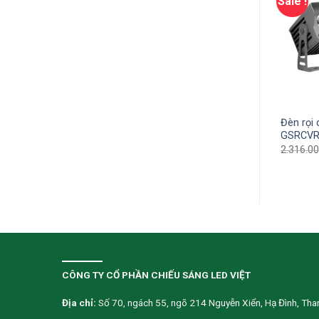
Sale !
Sale !
Đèn rọi
i cột 54W GSRC54
Đèn rọi cột 27W GSRC27
GSRCVR
000
₫
3.612.700
₫
2.895.000
₫
1.881.750
₫
2.316.0
CÔNG TY CỔ PHẦN CHIẾU SÁNG LED VIỆT
Địa chỉ:
Số 70, ngách 55, ngõ 214 Nguyễn Xiển, Hạ Đình, Than