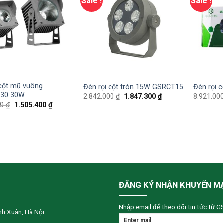
Sale !
Sale !
 cột mũ vuông
Đèn rọi cột tròn 15W GSRCT15
Đèn rọi 
30 30W
2.842.000
₫
1.847.300
₫
8.921.00
00
₫
1.505.400
₫
ĐĂNG KÝ NHẬN KHUYẾN M
Nhập email để theo dõi tin tức từ G
h Xuân, Hà Nội.