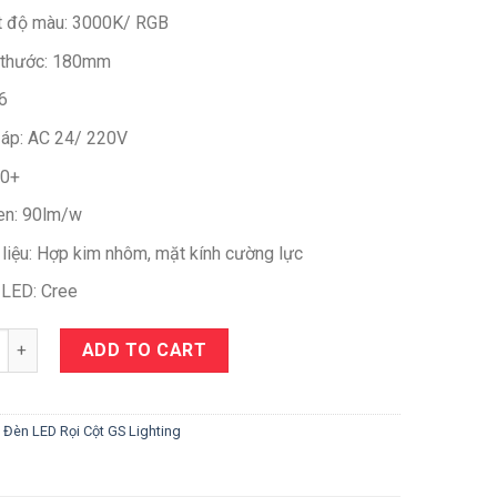
t độ màu: 3000K/ RGB
 thước: 180mm
6
 áp: AC 24/ 220V
80+
n: 90lm/w
 liệu: Hợp kim nhôm, mặt kính cường lực
 LED: Cree
y
ADD TO CART
:
Đèn LED Rọi Cột GS Lighting