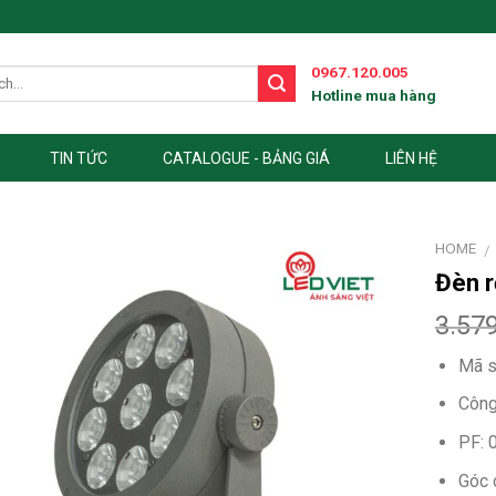
0967.120.005
Hotline mua hàng
TIN TỨC
CATALOGUE - BẢNG GIÁ
LIÊN HỆ
HOME
/
Đèn r
3.57
Mã s
Công
PF: 0
Góc 