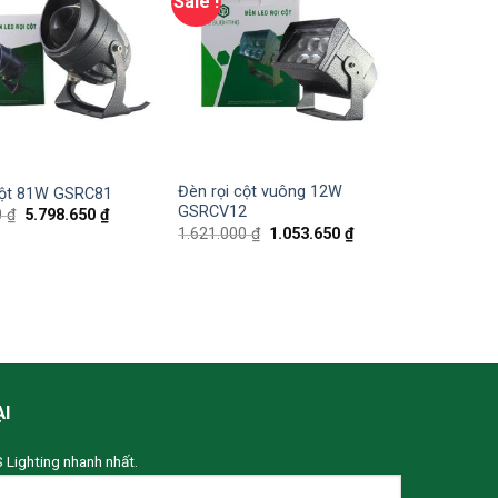
Sale !
Đèn rọi cột vuông 12W
cột 81W GSRC81
GSRCV12
0
₫
5.798.650
₫
1.621.000
₫
1.053.650
₫
ẠI
S Lighting nhanh nhất.