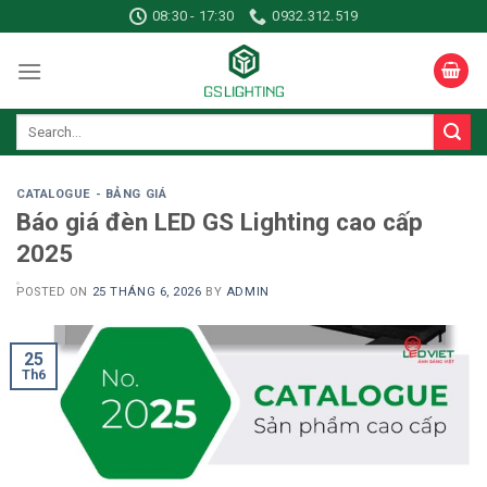
Skip
08:30 - 17:30
0932.312.519
to
content
CATALOGUE - BẢNG GIÁ
Báo giá đèn LED GS Lighting cao cấp
2025
POSTED ON
25 THÁNG 6, 2026
BY
ADMIN
25
Th6