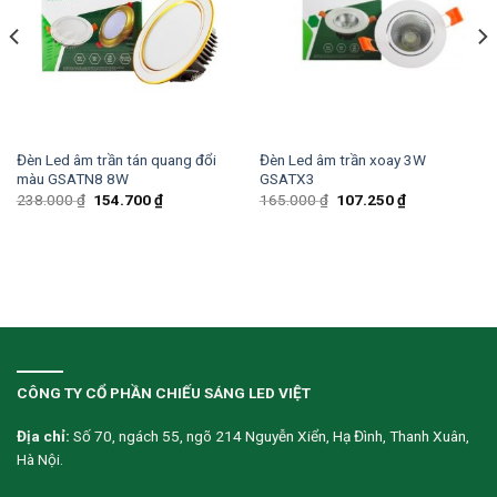
Đèn Led âm trần tán quang đổi
Đèn Led âm trần xoay 3W
màu GSATN8 8W
GSATX3
238.000
₫
154.700
₫
165.000
₫
107.250
₫
CÔNG TY CỔ PHẦN CHIẾU SÁNG LED VIỆT
Địa chỉ:
Số 70, ngách 55, ngõ 214 Nguyễn Xiển, Hạ Đình, Thanh Xuân,
Hà Nội.