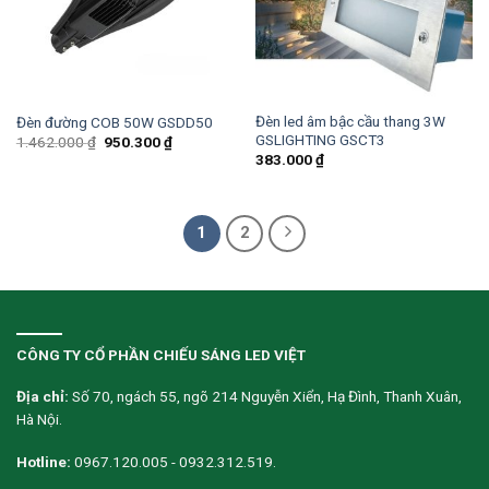
Đèn led âm bậc cầu thang 3W
Đèn đường COB 50W GSDD50
GSLIGHTING GSCT3
1.462.000
₫
950.300
₫
383.000
₫
1
2
CÔNG TY CỔ PHẦN CHIẾU SÁNG LED VIỆT
Địa chỉ:
Số 70, ngách 55, ngõ 214 Nguyễn Xiển, Hạ Đình, Thanh Xuân,
Hà Nội.
Hotline:
0967.120.005 - 0932.312.519.