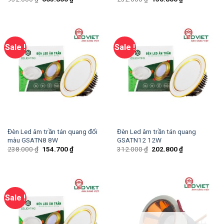
Sale !
Sale !
Đèn Led âm trần tán quang đổi
Đèn Led âm trần tán quang
màu GSATN8 8W
GSATN12 12W
238.000
₫
154.700
₫
312.000
₫
202.800
₫
Sale !