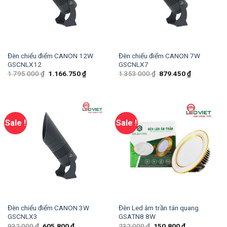
Đèn chiếu điểm CANON 12W
Đèn chiếu điểm CANON 7W
GSCNLX12
GSCNLX7
1.795.000
₫
1.166.750
₫
1.353.000
₫
879.450
₫
Sale !
Sale !
Đèn chiếu điểm CANON 3W
Đèn Led âm trần tán quang
GSCNLX3
GSATN8 8W
932.000
₫
605.800
₫
232.000
₫
150.800
₫