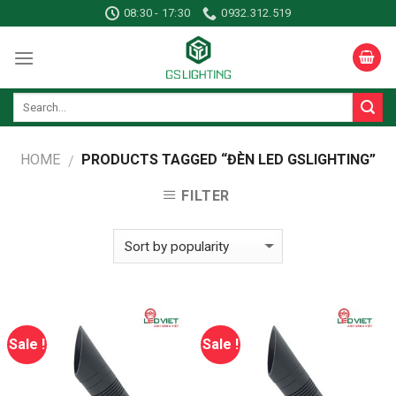
Skip
08:30 - 17:30
0932.312.519
to
content
HOME
PRODUCTS TAGGED “ĐÈN LED GSLIGHTING”
/
FILTER
Sale !
Sale !