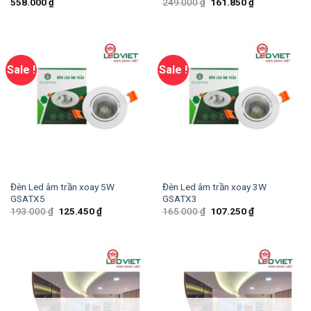
558.000
₫
249.000
₫
161.850
₫
Sale !
Sale !
Đèn Led âm trần xoay 5W
Đèn Led âm trần xoay 3W
GSATX5
GSATX3
193.000
₫
125.450
₫
165.000
₫
107.250
₫