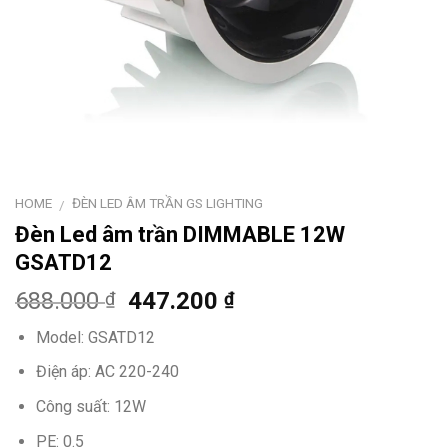
HOME
ĐÈN LED ÂM TRẦN GS LIGHTING
/
Đèn Led âm trần DIMMABLE 12W
GSATD12
688.000
447.200
₫
₫
Model: GSATD12
Điện áp: AC 220-240
Công suất: 12W
PE: 0.5