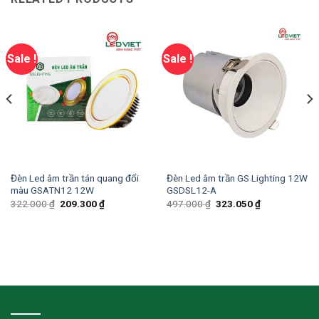
Sale !
Sale !
Đèn Led âm trần tán quang đổi
Đèn Led âm trần GS Lighting 12W
màu GSATN12 12W
GSDSL12-A
322.000
₫
209.300
₫
497.000
₫
323.050
₫