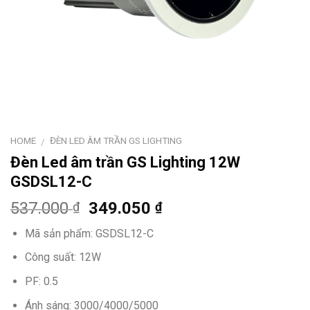
HOME
ĐÈN LED ÂM TRẦN GS LIGHTING
/
Đèn Led âm trần GS Lighting 12W
GSDSL12-C
537.000
349.050
₫
₫
Mã sản phẩm: GSDSL12-C
Công suất: 12W
PF: 0.5
Ánh sáng: 3000/4000/5000