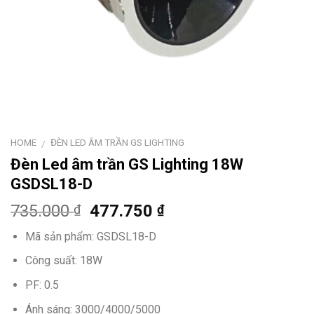
HOME
ĐÈN LED ÂM TRẦN GS LIGHTING
/
Đèn Led âm trần GS Lighting 18W
GSDSL18-D
735.000
477.750
₫
₫
Mã sản phẩm: GSDSL18-D
Công suất: 18W
PF: 0.5
Ánh sáng: 3000/4000/5000