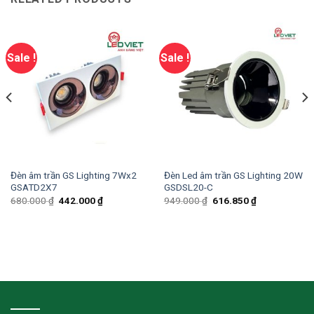
Sale !
Sale !
Đèn âm trần GS Lighting 7Wx2
Đèn Led âm trần GS Lighting 20W
GSATD2X7
GSDSL20-C
680.000
₫
442.000
₫
949.000
₫
616.850
₫