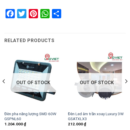
Facebook
Twitter
Pinterest
WhatsApp
Share
RELATED PRODUCTS
OUT OF STOCK
OUT OF STOCK
Đèn pha năng lượng SMD 60W
Đèn Led âm trần xoay Luxury 3W
GSPNL60
GSATXLX3
1.204.000
₫
212.000
₫