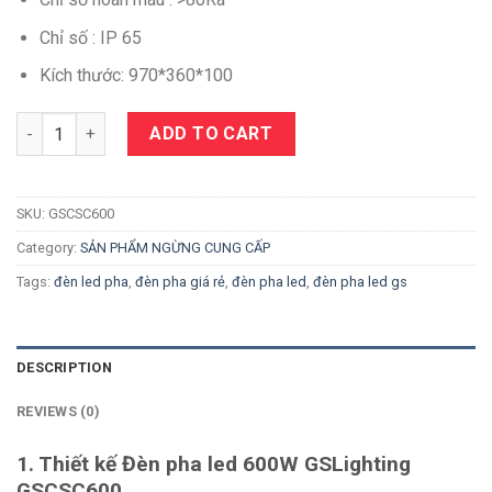
Chỉ số : IP 65
Kích thước: 970*360*100
Quantity
ADD TO CART
SKU:
GSCSC600
Category:
SẢN PHẨM NGỪNG CUNG CẤP
Tags:
đèn led pha
,
đèn pha giá rẻ
,
đèn pha led
,
đèn pha led gs
DESCRIPTION
REVIEWS (0)
1. Thiết kế Đèn pha led 600W GSLighting
GSCSC600