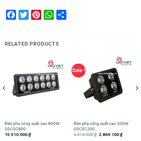
Facebook
Twitter
Pinterest
WhatsApp
Share
RELATED PRODUCTS
Sale !
Đèn pha công suất cao 800W
Đèn pha công suất cao 200W
GSCSC800
GSCSC200
15.510.000
₫
4.414.000
₫
2.869.100
₫