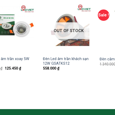
Sale !
OUT OF STOCK
 âm trần xoay 5W
Đèn Led âm trần khách sạn
Đèn cắm
5
12W GSATKS12
1.340.00
0
₫
125.450
₫
558.000
₫