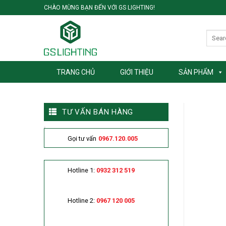
Skip
CHÀO MỪNG BẠN ĐẾN VỚI GS LIGHTING!
to
content
TRANG CHỦ
GIỚI THIỆU
SẢN PHẨM
TƯ VẤN BÁN HÀNG
Gọi tư vấn
0967.120.005
Hotline 1:
0932 312 519
Hotline 2:
0967 120 005