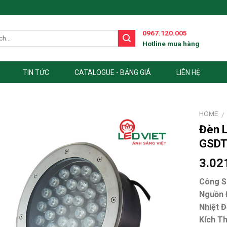
0967.120.005
Hotline mua hàng
TIN TỨC
CATALOGUE - BẢNG GIÁ
LIÊN HỆ
HOME
/
Đèn 
GSD
3.02
Công S
Nguồn Đ
Nhiệt Đ
Kích Th