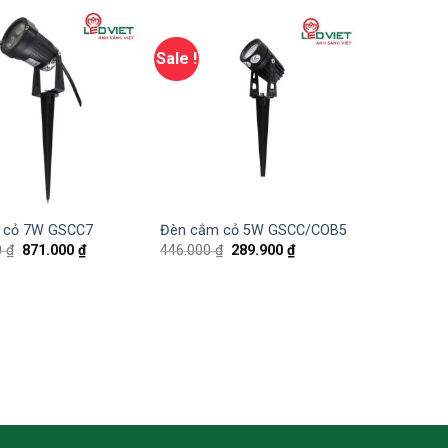
Sale !
 cỏ 7W GSCC7
Đèn cắm cỏ 5W GSCC/COB5
0
₫
871.000
₫
446.000
₫
289.900
₫