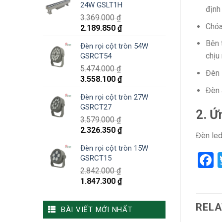
24W GSLT1H
định
3.369.000
₫
Chóa
2.189.850
₫
Bên 
Đèn rọi cột tròn 54W
chịu
GSRCT54
5.474.000
₫
Đèn 
3.558.100
₫
Đèn 
Đèn rọi cột tròn 27W
GSRCT27
2. Ứ
3.579.000
₫
2.326.350
₫
Đèn led
Đèn rọi cột tròn 15W
F
GSRCT15
2.842.000
₫
1.847.300
₫
RELA
BÀI VIẾT MỚI NHẤT