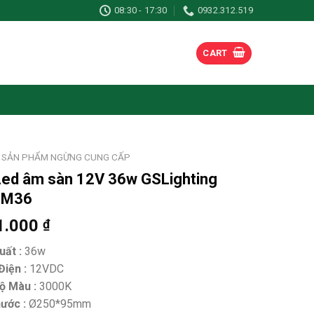
08:30 - 17:30
0932.312.519
CART
SẢN PHẨM NGỪNG CUNG CẤP
Led âm sàn 12V 36w GSLighting
TM36
1.000
₫
uất :
36w
iện :
12VDC
ộ Màu :
3000K
ước :
Ø250*95mm