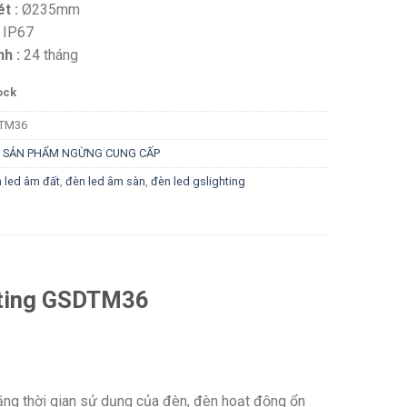
t :
Ø235mm
IP67
h :
24 tháng
ock
TM36
:
SẢN PHẨM NGỪNG CUNG CẤP
 led âm đất
,
đèn led âm sàn
,
đèn led gslighting
hting GSDTM36
g thời gian sử dụng của đèn, đèn hoạt động ổn