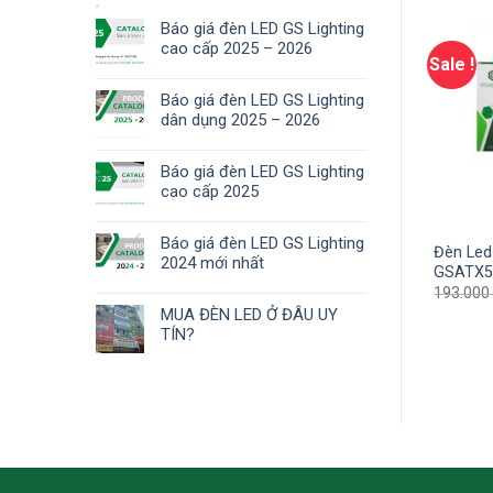
Báo giá đèn LED GS Lighting
cao cấp 2025 – 2026
Sale !
Báo giá đèn LED GS Lighting
dân dụng 2025 – 2026
OUT OF STOCK
Báo giá đèn LED GS Lighting
cao cấp 2025
Báo giá đèn LED GS Lighting
Đèn Led âm trần khách sạn
Đèn Led
ắm cỏ 9W GSCC9
2024 mới nhất
7W GSLighting GSATKS7
GSATX
000
₫
980.200
₫
260.000
₫
193.00
MUA ĐÈN LED Ở ĐÂU UY
TÍN?