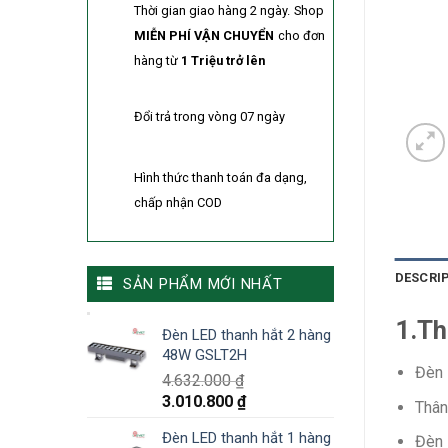
Thời gian giao hàng 2 ngày.
Shop
MIỄN PHÍ VẬN CHUYỂN
cho đơn
hàng từ
1 Triệu trở lên
Đổi trả trong vòng 07 ngày
Hình thức thanh toán đa dạng,
chấp nhận COD
DESCRI
SẢN PHẨM MỚI NHẤT
1.Th
Đèn LED thanh hắt 2 hàng
48W GSLT2H
Đèn 
4.632.000
₫
3.010.800
₫
Thân
Đèn LED thanh hắt 1 hàng
Đèn 