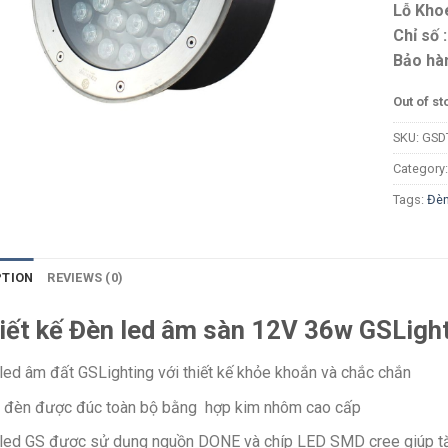
Lỗ Khoé
Chỉ số :
Bảo hàn
Out of st
SKU:
GSD
Category
Tags:
Đèn
PTION
REVIEWS (0)
iết kế Đèn led âm sàn 12V 36w GSLig
led âm đất GSLighting với thiết kế khỏe khoắn và chắc chắn
 đèn được đúc toàn bộ bằng hợp kim nhôm cao cấp
led GS được sử dụng nguồn DONE và chíp LED SMD cree giúp tăn