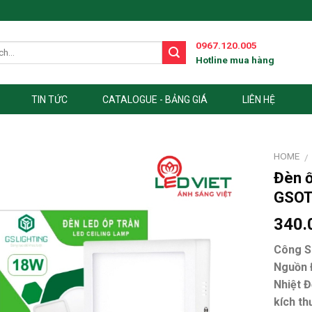
0967.120.005
Hotline mua hàng
TIN TỨC
CATALOGUE - BẢNG GIÁ
LIÊN HỆ
HOME
/
Đèn ố
GSOT
340.
Công Su
Nguồn Đ
Nhiệt Đ
kích th