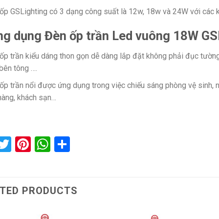
ốp GSLighting có 3 dạng công suất là 12w, 18w và 24W với các k
ng dụng Đèn ốp trần Led vuông 18W G
ốp trần kiểu dáng thon gọn dễ dàng lắp đặt không phải đục tường, 
 bên tông ….
ốp trần nổi được ứng dụng trong việc chiếu sáng phòng vệ sinh, n
hàng, khách sạn…
acebook
Twitter
Pinterest
WhatsApp
Share
TED PRODUCTS