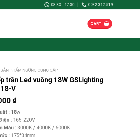
08:30 - 17:30
0932.312.519
CART
SẢN PHẨM NGỪNG CUNG CẤP
p trần Led vuông 18W GSLighting
18-V
000
₫
ất : 18
w
iện :
165-220V
ộ Màu :
3000K / 4000K / 6000K
ước :
175*34mm