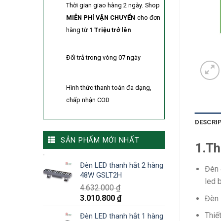
Thời gian giao hàng 2 ngày.
Shop
MIỄN PHÍ VẬN CHUYỂN
cho đơn
hàng từ
1 Triệu trở lên
Đổi trả trong vòng 07 ngày
Hình thức thanh toán đa dạng,
chấp nhận COD
DESCRI
SẢN PHẨM MỚI NHẤT
1.Th
Đèn LED thanh hắt 2 hàng
Đèn 
48W GSLT2H
led 
4.632.000
₫
3.010.800
₫
Đèn 
Thiế
Đèn LED thanh hắt 1 hàng