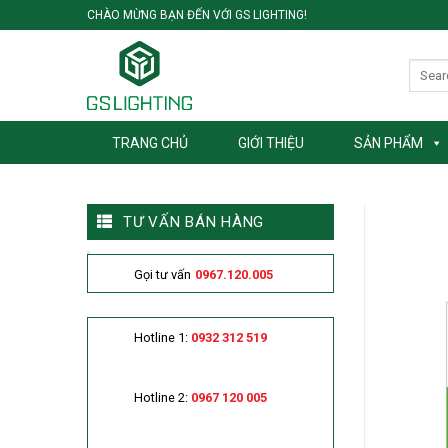
Skip
CHÀO MỪNG BẠN ĐẾN VỚI GS LIGHTING!
to
content
TRANG CHỦ
GIỚI THIỆU
SẢN PHẨM
TƯ VẤN BÁN HÀNG
Gọi tư vấn
0967.120.005
Hotline 1:
0932 312 519
Hotline 2:
0967 120 005