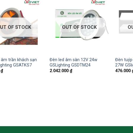
UT OF STOCK
OUT OF STOCK
O
 âm trần khách sạn
Đèn led âm sàn 12V 24w
Đèn tuýp 
ghting GSATKS7
GSLighting GSDTM24
27W GSli
0
₫
2.042.000
₫
476.000