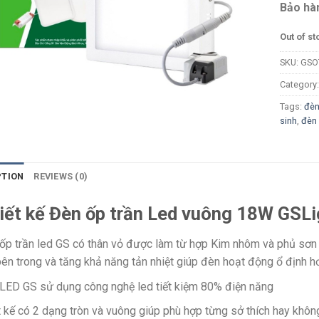
Bảo hàn
Out of st
SKU:
GSO
Category
Tags:
đèn
sinh
,
đèn 
PTION
REVIEWS (0)
iết kế Đèn ốp trần Led vuông 18W GSL
ốp trần led GS có thân vỏ được làm từ hợp Kim nhôm và phủ sơn t
bên trong và tăng khả năng tản nhiệt giúp đèn hoạt động ổ định h
LED GS sử dụng công nghệ led tiết kiệm 80% điện năng
t kế có 2 dạng tròn và vuông giúp phù hợp từng sở thích hay khôn