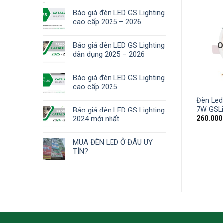
Báo giá đèn LED GS Lighting
cao cấp 2025 – 2026
Báo giá đèn LED GS Lighting
OUT OF STOCK
O
dân dụng 2025 – 2026
Báo giá đèn LED GS Lighting
cao cấp 2025
d âm trần xoay Luxury
Đèn Led
Đèn ốp nổi đồng xu 5W GSON5
SATXLX12
7W GSLi
Báo giá đèn LED GS Lighting
180.000
₫
2024 mới nhất
00
₫
260.00
MUA ĐÈN LED Ở ĐÂU UY
TÍN?