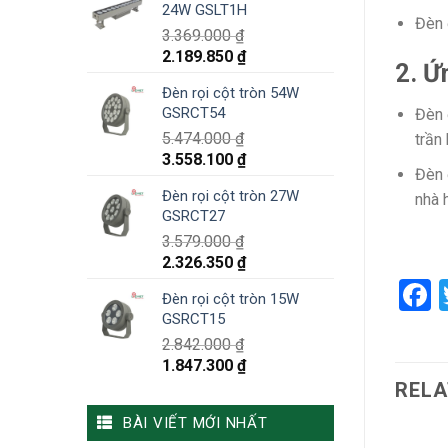
24W GSLT1H
Đèn 
3.369.000
₫
2.189.850
₫
2. Ứ
Đèn rọi cột tròn 54W
GSRCT54
Đèn 
5.474.000
₫
trần
3.558.100
₫
Đèn 
Đèn rọi cột tròn 27W
nhà 
GSRCT27
3.579.000
₫
2.326.350
₫
F
Đèn rọi cột tròn 15W
GSRCT15
2.842.000
₫
1.847.300
₫
RELA
BÀI VIẾT MỚI NHẤT