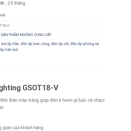
h :
24 tháng
ock
T18-V
:
SẢN PHẨM NGỪNG CUNG CẤP
 led ốp trần
,
đèn ốp ban công
,
đèn ốp nổi
,
đèn ốp phòng vệ
ốp trần led
ighting GSOT18-V
ĩnh điện màu trắng giúp đèn k hoen gỉ bảo vệ chips
ơn
g gian của khách hàng