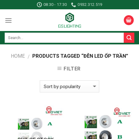
Skip
08:30 - 17:30
0932.312.519
to
content
HOME
PRODUCTS TAGGED “ĐÈN LED ỐP TRẦN”
/
FILTER