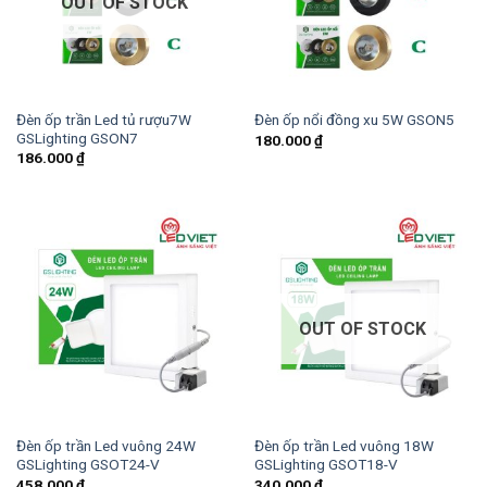
OUT OF STOCK
Đèn ốp trần Led tủ rượu7W
Đèn ốp nổi đồng xu 5W GSON5
GSLighting GSON7
180.000
₫
186.000
₫
OUT OF STOCK
Đèn ốp trần Led vuông 24W
Đèn ốp trần Led vuông 18W
GSLighting GSOT24-V
GSLighting GSOT18-V
458.000
₫
340.000
₫