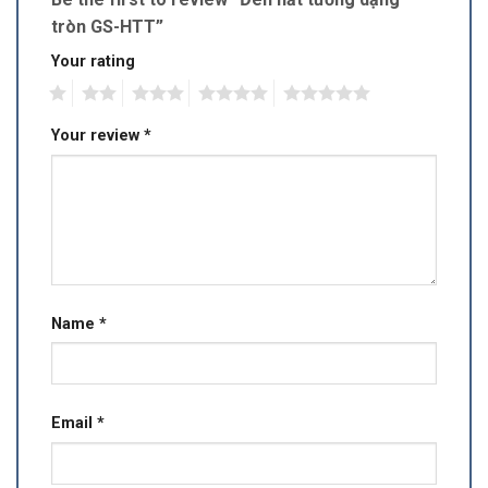
tròn GS-HTT”
Your rating
1
2
3
4
5
Your review
*
Name
*
Email
*