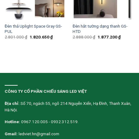
Đèn thả Uplight Space Gray GS-
Đèn hắt tường dạng thanh GS-
PUL
HTD
2.801.000
₫
1.820.650
₫
2.888.000
₫
1.877.200
₫
CÔNG TY CỔ PHẦN CHIẾU SÁNG LED VIỆT
Địa chỉ:
Số 70, ngách 55, ngõ 214 Nguyễn Xiển, Hạ Đình, Thanh Xuân,
Hà Nội.
Hotline:
0967.120.005 - 0932.312.519.
Gmail:
ledviet.hn@gmail.com