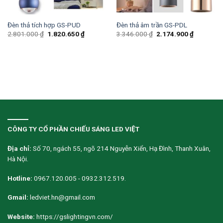
Đèn thả tích hợp GS-PUD
Đèn thả âm trần GS-PDL
2.801.000
₫
1.820.650
₫
3.346.000
₫
2.174.900
₫
CÔNG TY CỔ PHẦN CHIẾU SÁNG LED VIỆT
Địa chỉ:
Số 70, ngách 55, ngõ 214 Nguyễn Xiển, Hạ Đình, Thanh Xuân,
Hà Nội.
Hotline:
0967.120.005 - 0932.312.519.
Gmail:
ledviet.hn@gmail.com
Website:
https://gslightingvn.com/