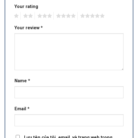
Your rating
1
2
3
4
5
Your review
*
Name
*
Email
*
Lưu tên của tôi, email, và trang web trong