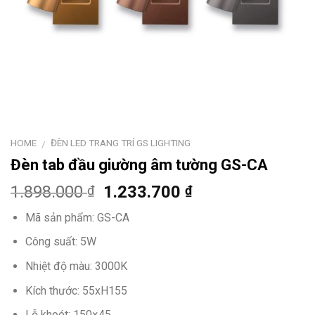
HOME
ĐÈN LED TRANG TRÍ GS LIGHTING
/
Đèn tab đầu giường âm tường GS-CA
1.898.000
1.233.700
₫
₫
Mã sản phẩm: GS-CA
Công suất: 5W
Nhiệt độ màu: 3000K
Kích thước: 55xH155
Lỗ khoét: 150×45