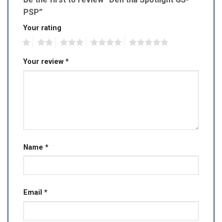
PSP”
Your rating
1
2
3
4
5
Your review
*
Name
*
Email
*