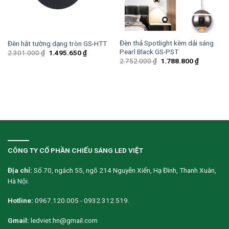
Đèn thả Spotlight kèm dải sáng
Đèn hắt tường dạng tròn GS-HTT
Pearl Black GS-PST
2.301.000
₫
1.495.650
₫
2.752.000
₫
1.788.800
₫
CÔNG TY CỔ PHẦN CHIẾU SÁNG LED VIỆT
Địa chỉ:
Số 70, ngách 55, ngõ 214 Nguyễn Xiển, Hạ Đình, Thanh Xuân,
Hà Nội.
Hotline:
0967.120.005 - 0932.312.519.
Gmail:
ledviet.hn@gmail.com