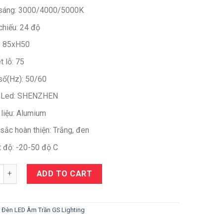
sáng: 3000/4000/5000K
chiếu: 24 độ
: 85xH50
t lỗ: 75
số(Hz): 50/60
 Led: SHENZHEN
 liệu: Alumium
sắc hoàn thiện: Trắng, đen
t độ: -20-50 độ C
y
ADD TO CART
:
Đèn LED Âm Trần GS Lighting