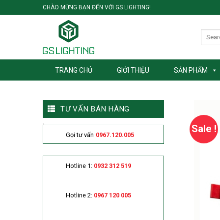
Skip
CHÀO MỪNG BẠN ĐẾN VỚI GS LIGHTING!
to
content
TRANG CHỦ
GIỚI THIỆU
SẢN PHẨM
TƯ VẤN BÁN HÀNG
Sale !
Gọi tư vấn
0967.120.005
Hotline 1:
0932 312 519
Hotline 2:
0967 120 005