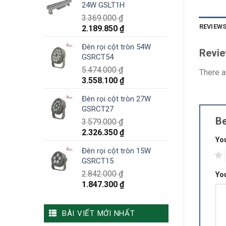
24W GSLT1H
3.369.000
₫
REVIEWS
2.189.850
₫
Đèn rọi cột tròn 54W
Revi
GSRCT54
5.474.000
₫
There a
3.558.100
₫
Đèn rọi cột tròn 27W
GSRCT27
Be
3.579.000
₫
2.326.350
₫
You
Đèn rọi cột tròn 15W
1
GSRCT15
2.842.000
₫
Yo
1.847.300
₫
BÀI VIẾT MỚI NHẤT