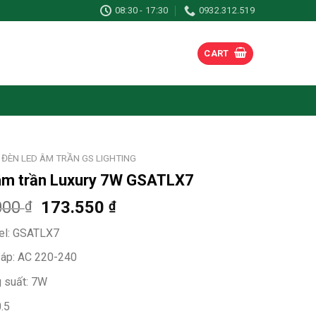
08:30 - 17:30
0932.312.519
CART
ĐÈN LED ÂM TRẦN GS LIGHTING
âm trần Luxury 7W GSATLX7
000
173.550
₫
₫
l: GSATLX7
 áp: AC 220-240
 suất: 7W
.5