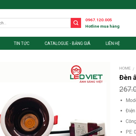
0967.120.005
Hotline mua hàng
TIN TỨC
CATALOGUE - BẢNG GIÁ
LIÊN HỆ
HOME
/
Đèn 
267.
Mode
Điện
Công
PE: 0