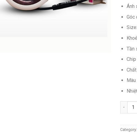
Ánh 
Góc 
Size
Khoé
Tần 
Chip
Chất
Màu 
Nhiệ
Quantit
Category