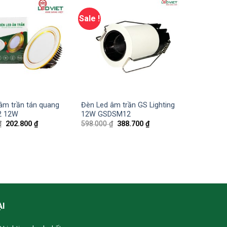
Sale !
âm trần tán quang
Đèn Led âm trần GS Lighting
2 12W
12W GSDSM12
₫
202.800
₫
598.000
₫
388.700
₫
ẠI