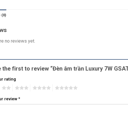
 (0)
ews
re no reviews yet.
 the first to review “Đèn âm trần Luxury 7W GS
r rating
2
3
4
5
ur review
*