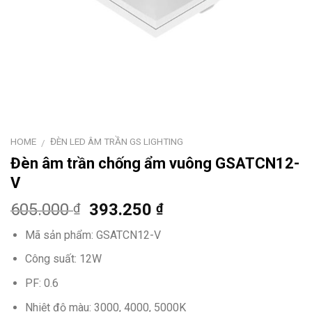
HOME
ĐÈN LED ÂM TRẦN GS LIGHTING
/
Đèn âm trần chống ẩm vuông GSATCN12-
V
605.000
393.250
₫
₫
Mã sản phẩm: GSATCN12-V
Công suất: 12W
PF: 0.6
Nhiệt độ màu: 3000, 4000, 5000K