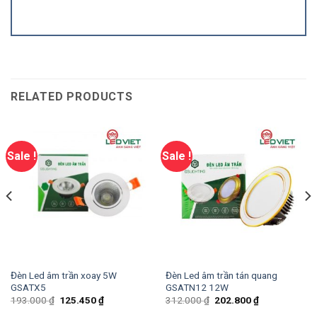
RELATED PRODUCTS
Sale !
Sale !
Đèn Led âm trần xoay 5W
Đèn Led âm trần tán quang
GSATX5
GSATN12 12W
193.000
₫
125.450
₫
312.000
₫
202.800
₫