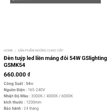
HOME
SẢN PHẨM NGỪNG CUNG CẤP
/
Đèn tuýp led liền máng đôi 54W GSlighting
GSMK54
660.000
₫
Công Suất : 54
w
Nguồn Điện :
165-240V
Nhiệt Độ Màu :
3000K / 4000K / 6000K
kích thước :
1200mm
Bảo hành :
24 tháng