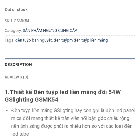
Out of stock
SKU:
GSMK54
Category:
SẢN PHẨM NGỪNG CUNG CẤP
Tags:
đèn tuýp bán nguyệt
,
đen tuýpm đèn tuýp liền máng
DESCRIPTION
REVIEWS (0)
1.Thiết kế Đèn tuýp led liền máng đôi 54W
GSlighting GSMK54
Đèn tuýp liền máng GSligting hay còn gọi là đèn led panel
mica đôi mang thiết kế tràn viền nổi bật, góc chiếu rộng
nên ánh sáng được phát ra nhiều hơn so với các loại đèn
led tube