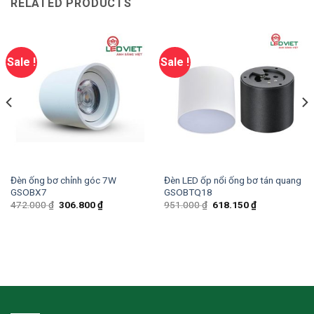
RELATED PRODUCTS
Sale !
Sale !
Đèn ống bơ chỉnh góc 7W
Đèn LED ốp nổi ống bơ tán quang
GSOBX7
GSOBTQ18
472.000
₫
306.800
₫
951.000
₫
618.150
₫