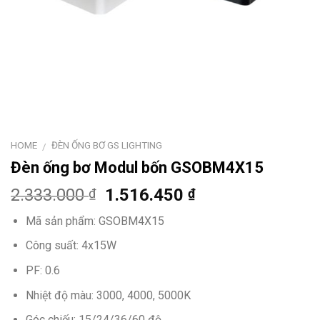
HOME
ĐÈN ỐNG BƠ GS LIGHTING
/
Đèn ống bơ Modul bốn GSOBM4X15
2.333.000
1.516.450
₫
₫
Mã sản phẩm: GSOBM4X15
Công suất: 4x15W
PF: 0.6
Nhiệt độ màu: 3000, 4000, 5000K
Góc chiếu: 15/24/36/60 độ