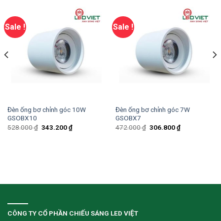
Sale !
Sale !
Đèn ống bơ chỉnh góc 10W
Đèn ống bơ chỉnh góc 7W
GSOBX10
GSOBX7
528.000
₫
343.200
₫
472.000
₫
306.800
₫
CÔNG TY CỔ PHẦN CHIẾU SÁNG LED VIỆT