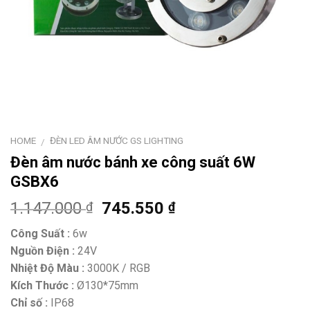
HOME
ĐÈN LED ÂM NƯỚC GS LIGHTING
/
Đèn âm nước bánh xe công suất 6W
GSBX6
1.147.000
745.550
₫
₫
Công Suất :
6w
Nguồn Điện :
24V
Nhiệt Độ Màu :
3000K / RGB
Kích Thước :
Ø130*75mm
Chỉ số :
IP68