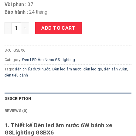
Vòi phun :
37
Bảo hành :
24 tháng
Quantity
ADD TO CART
SKU:
GSBX6
Category:
Đèn LED Âm Nước GS Lighting
Tags:
đèn chiếu dưới nước
,
Đèn led âm nước
,
đèn led gs
,
đèn sân vườn
,
đèn tiểu cảnh
DESCRIPTION
REVIEWS (0)
1. Thiết kế Đèn led âm nước 6W bánh xe
GSLighting GSBX6