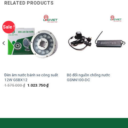
RELATED PRODUCTS
Sale !
Đèn âm nước bánh xe công suất
Bộ đổi nguồn chống nước
12W GSBX12
GSNN100-DC
1.575.000
₫
1.023.750
₫