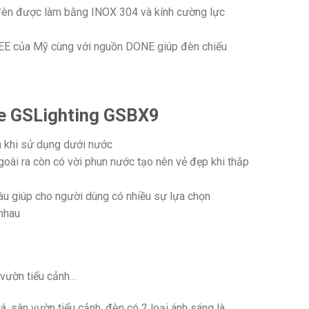
đèn được làm bằng INOX 304 và kính cường lực
E của Mỹ cùng với nguồn DONE giúp đèn chiếu
xe GSLighting GSBX9
 khi sử dụng dưới nước
goài ra còn có vời phun nước tạo nên vẻ đẹp khi thắp
àu giúp cho người dùng có nhiều sự lựa chọn
nhau
 vườn tiểu cảnh…
, sân vườn tiểu cảnh, đèn có 2 loại ánh sáng là