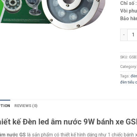
Chỉ số :
Vòi phu
Bảo hàn
Quantit
SKU:
GSB
Category
Tags:
đèn
đèn tiểu 
PTION
REVIEWS (0)
hiết kế Đèn led âm nước 9W bánh xe G
âm nước GS
là sản phẩm có thiết kế hình dáng như 1 chiếc bánh 