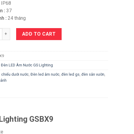
IP68
n :
37
h :
24 tháng
y
ADD TO CART
X9
:
Đèn LED Âm Nước GS Lighting
 chiếu dưới nước
,
Đèn led âm nước
,
đèn led gs
,
đèn sân vườn
,
cảnh
SLighting GSBX9
xe