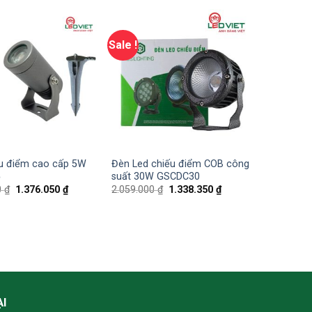
Sale !
u điểm cao cấp 5W
Đèn Led chiếu điểm COB công
5
suất 30W GSCDC30
0
₫
1.376.050
₫
2.059.000
₫
1.338.350
₫
ẠI