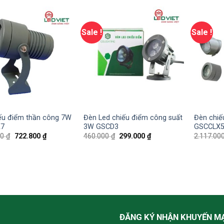
Sale !
Sale !
ếu điểm thần công 7W
Đèn Led chiếu điểm công suất
Đèn chiế
X7
3W GSCD3
GSCCLX
00
₫
722.800
₫
460.000
₫
299.000
₫
2.117.00
ĐĂNG KÝ NHẬN KHUYẾN M