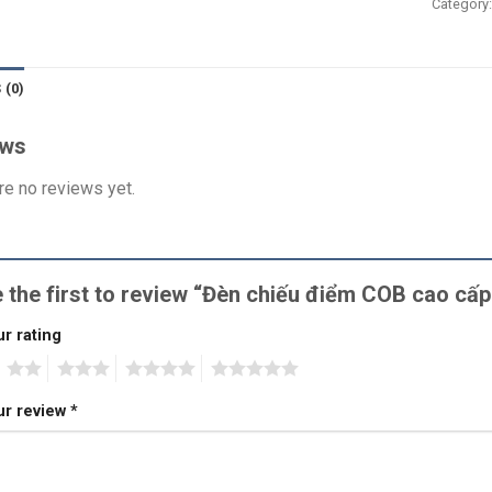
Category
 (0)
ews
re no reviews yet.
 the first to review “Đèn chiếu điểm COB cao 
r rating
2
3
4
5
ur review
*