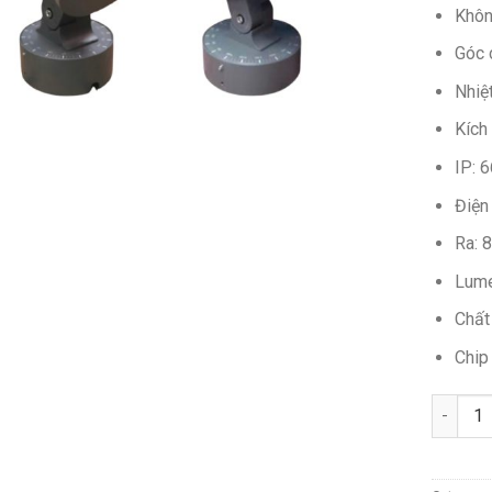
Khô
Góc 
Nhiệ
Kích
IP: 6
Điện
Ra: 
Lume
Chất
Chip
Quantit