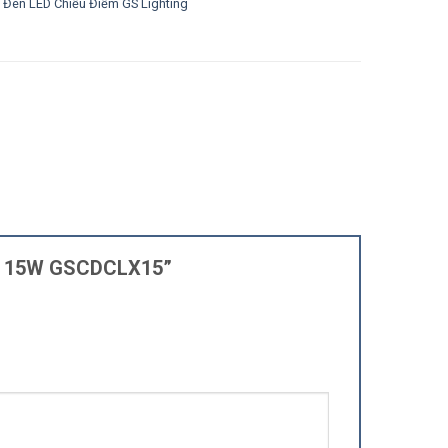
:
Đèn LED Chiếu Điểm GS Lighting
cấp 15W GSCDCLX15”