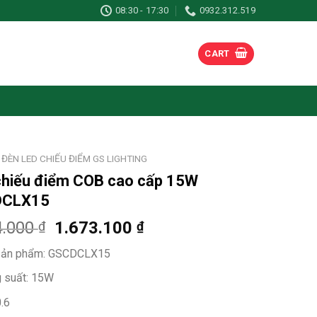
08:30 - 17:30
0932.312.519
CART
ĐÈN LED CHIẾU ĐIỂM GS LIGHTING
chiếu điểm COB cao cấp 15W
DCLX15
4.000
1.673.100
₫
₫
ản phẩm:
GSCDCLX15
 suất: 15W
.6