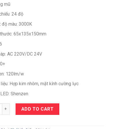
ng mũ
chiếu: 24 độ
t độ màu: 3000K
 thước: 65x135x150mm
6
 áp: AC 220V/DC 24V
80+
n: 120lm/w
 liệu: Hợp kim nhôm, mặt kính cường lực
 LED: Shenzen
y
ADD TO CART