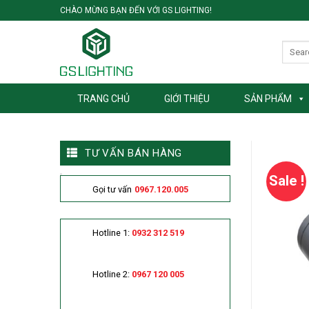
Skip
CHÀO MỪNG BẠN ĐẾN VỚI GS LIGHTING!
to
content
TRANG CHỦ
GIỚI THIỆU
SẢN PHẨM
TƯ VẤN BÁN HÀNG
Sale !
Gọi tư vấn
0967.120.005
Hotline 1:
0932 312 519
Hotline 2:
0967 120 005