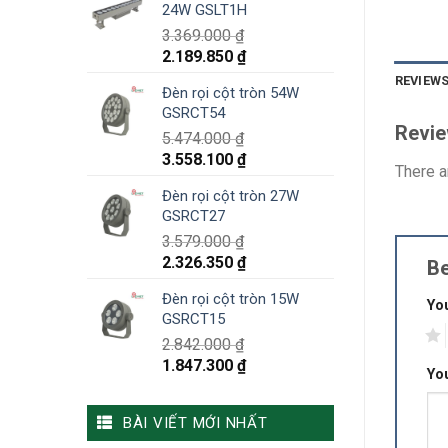
24W GSLT1H
3.369.000
₫
2.189.850
₫
REVIEWS
Đèn rọi cột tròn 54W
GSRCT54
Revi
5.474.000
₫
3.558.100
₫
There a
Đèn rọi cột tròn 27W
GSRCT27
3.579.000
₫
2.326.350
₫
Be
Đèn rọi cột tròn 15W
You
GSRCT15
1
2.842.000
₫
1.847.300
₫
Yo
BÀI VIẾT MỚI NHẤT