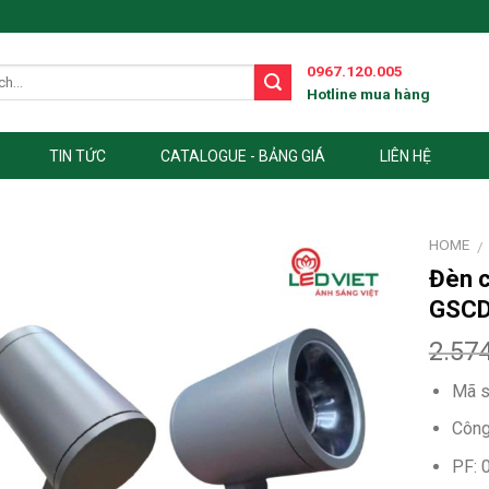
0967.120.005
Hotline mua hàng
TIN TỨC
CATALOGUE - BẢNG GIÁ
LIÊN HỆ
HOME
/
Đèn 
GSC
2.57
Mã s
Công
PF: 0