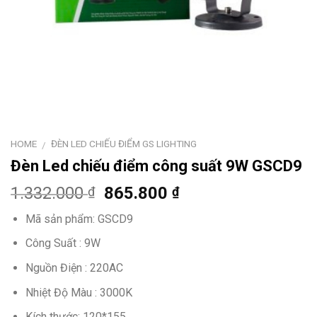
HOME
ĐÈN LED CHIẾU ĐIỂM GS LIGHTING
/
Đèn Led chiếu điểm công suất 9W GSCD9
1.332.000
865.800
₫
₫
Mã sản phẩm: GSCD9
Công Suất : 9W
Nguồn Điện : 220AC
Nhiệt Độ Màu : 3000K
Kích thước: 120*155