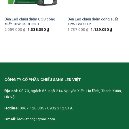
Đèn Led chiếu điểm COB công
Đèn Led chiếu điểm công suất
suất 30W GSCDC30
12W GSCD12
2.059.000
₫
1.338.350
₫
1.737.000
₫
1.129.050
₫
CÔNG TY CỔ PHẦN CHIẾU SÁNG LED VIỆT
Địa chỉ:
Số 70, ngách 55, ngõ 214 Nguyễn Xiển, Hạ Đình, Thanh Xuân,
Hà Nội.
Hotline:
0967.120.005 - 0932.312.519.
Gmail:
ledviet.hn@gmail.com