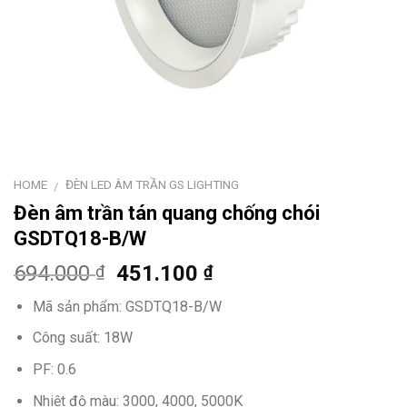
HOME
ĐÈN LED ÂM TRẦN GS LIGHTING
/
Đèn âm trần tán quang chống chói
GSDTQ18-B/W
694.000
451.100
₫
₫
Mã sản phẩm: GSDTQ18-B/W
Công suất: 18W
PF: 0.6
Nhiệt độ màu: 3000, 4000, 5000K