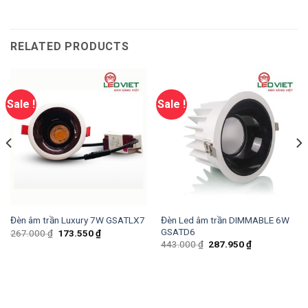
RELATED PRODUCTS
Sale !
Sale !
Đèn Led âm trần DIMMABLE 6W
Đèn âm trần Luxury 7W GSATLX7
GSATD6
267.000
₫
173.550
₫
443.000
₫
287.950
₫