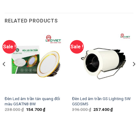
RELATED PRODUCTS
Sale !
Sale !
Đèn Led âm trần tán quang đổi
Đèn Led âm trần GS Lighting 5W
màu GSATN8 8W
GSDSM5
238.000
₫
154.700
₫
396.000
₫
257.400
₫