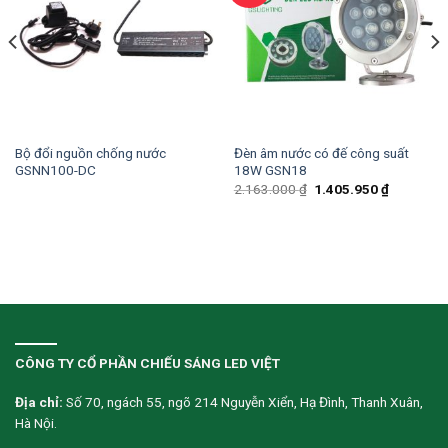
Bộ đổi nguồn chống nước
Đèn âm nước có đế công suất
GSNN100-DC
18W GSN18
2.163.000
₫
1.405.950
₫
CÔNG TY CỔ PHẦN CHIẾU SÁNG LED VIỆT
Địa chỉ:
Số 70, ngách 55, ngõ 214 Nguyễn Xiển, Hạ Đình, Thanh Xuân,
Hà Nội.