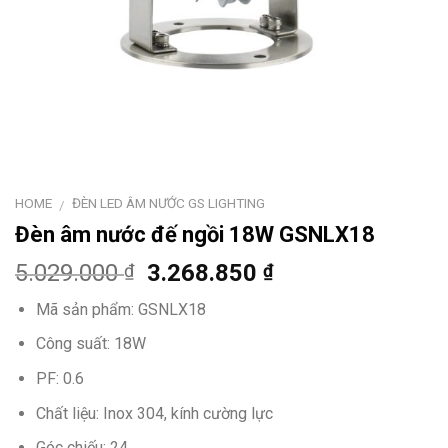
HOME
ĐÈN LED ÂM NƯỚC GS LIGHTING
/
Đèn âm nước đế ngồi 18W GSNLX18
5.029.000
3.268.850
₫
₫
Mã sản phẩm:
GSNLX18
Công suất: 18W
PF: 0.6
Chất liệu: Inox 304, kính cường lực
Góc chiếu: 24