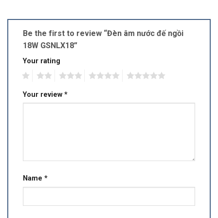
Be the first to review “Đèn âm nước đế ngồi
18W GSNLX18”
Your rating
1
2
3
4
5
Your review
*
Name
*