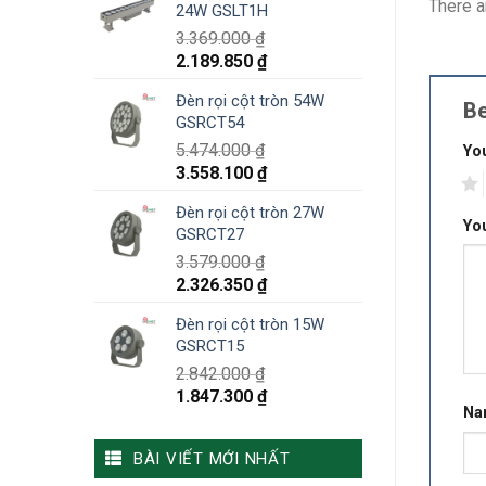
There a
24W GSLT1H
3.369.000
₫
2.189.850
₫
Đèn rọi cột tròn 54W
Be
GSRCT54
5.474.000
₫
You
3.558.100
₫
1
Đèn rọi cột tròn 27W
Yo
GSRCT27
3.579.000
₫
2.326.350
₫
Đèn rọi cột tròn 15W
GSRCT15
2.842.000
₫
1.847.300
₫
N
BÀI VIẾT MỚI NHẤT