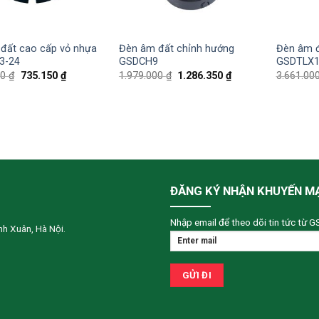
đất cao cấp vỏ nhựa
Đèn âm đất chỉnh hướng
Đèn âm đ
3-24
GSDCH9
GSDTLX1
00
₫
735.150
₫
1.979.000
₫
1.286.350
₫
3.661.00
ĐĂNG KÝ NHẬN KHUYẾN M
Nhập email để theo dõi tin tức từ G
h Xuân, Hà Nội.