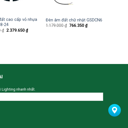
ất cao cấp vỏ nhựa
Đèn âm đất chữ nhật GSDCN6
8-24
1.179.000
₫
766.350
₫
0
₫
2.379.650
₫
ẠI
S Lighting nhanh nhất.