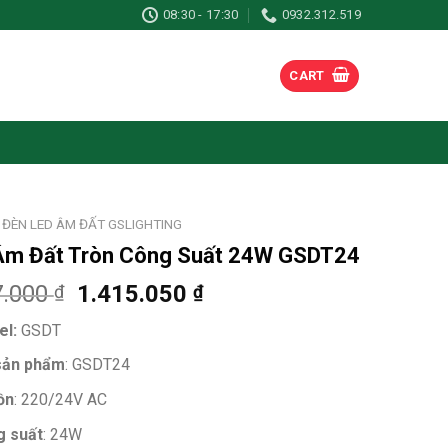
08:30 - 17:30
0932.312.519
CART
ĐÈN LED ÂM ĐẤT GSLIGHTING
Âm Đất Tròn Công Suất 24W GSDT24
7.000
1.415.050
₫
₫
l:
GSDT
sản phẩm
: GSDT24
ồn
: 220/24V AC
 suất
: 24W