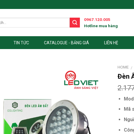
0967.120.005
Hotline mua hàng
TIN TỨC
CATALOGUE - BẢNG GIÁ
LIÊN HỆ
HOME
/
Đèn 
2.17
Mode
Mã 
Ngu
Công