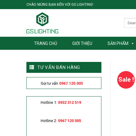
Skip
CHÀO MỪNG BẠN ĐẾN VỚI GS LIGHTING!
to
content
TRANG CHỦ
GIỚI THIỆU
SẢN PHẨM
TƯ VẤN BÁN HÀNG
Sale !
Gọi tư vấn
0967.120.005
Hotline 1:
0932 312 519
Hotline 2:
0967 120 005