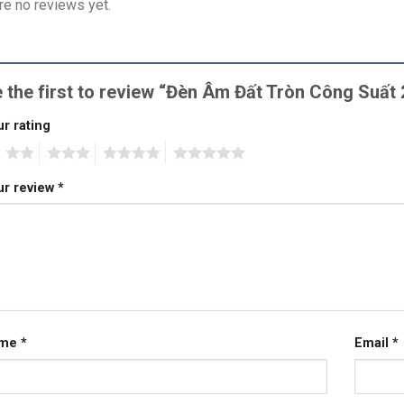
re no reviews yet.
 the first to review “Đèn Âm Đất Tròn Công Su
r rating
2
3
4
5
ur review
*
ame
*
Email
*