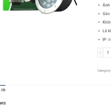
Ánh
Góc 
Kích
Lỗ k
IP:
6
Quantit
Category
 (0)
ews