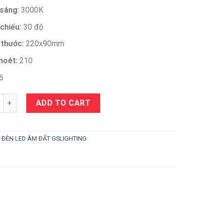
 sáng
: 3000K
chiếu:
30 độ
 thước:
220x90mm
hoét:
210
6
y
ADD TO CART
:
ĐÈN LED ÂM ĐẤT GSLIGHTING