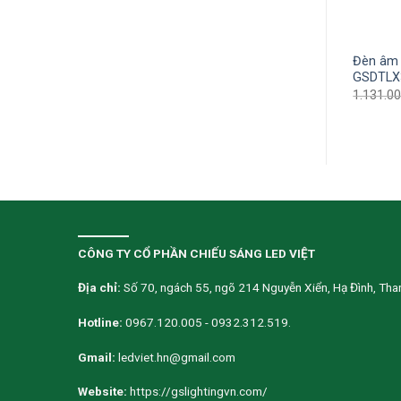
 đất cao cấp vỏ nhôm
Đèn âm đất chữ nhật
Đèn âm 
X9-22
GSDCN24
GSDTLX
000
₫
1.517.750
₫
3.158.000
₫
2.052.700
₫
1.131.0
CÔNG TY CỔ PHẦN CHIẾU SÁNG LED VIỆT
Địa chỉ:
Số 70, ngách 55, ngõ 214 Nguyễn Xiển, Hạ Đình, Than
Hotline:
0967.120.005 - 0932.312.519.
Gmail:
ledviet.hn@gmail.com
Website:
https://gslightingvn.com/