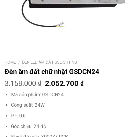
HOME
ĐÈN LED ÂM ĐẤT GSLIGHTING
/
Đèn âm đất chữ nhật GSDCN24
3.158.000
2.052.700
₫
₫
Mã sản phẩm:
GSDCN24
Công suất: 24W
PF: 0.6
Góc chiếu: 24 độ
Nhiệt độ màu: 3000K/ RGB