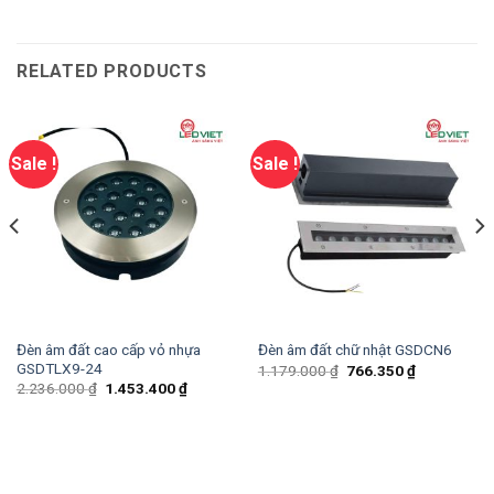
RELATED PRODUCTS
Sale !
Sale !
Đèn âm đất cao cấp vỏ nhựa
Đèn âm đất chữ nhật GSDCN6
GSDTLX9-24
1.179.000
₫
766.350
₫
2.236.000
₫
1.453.400
₫