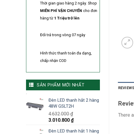
Thời gian giao hàng 2 ngày.
Shop
MIỄN PHÍ VẬN CHUYỂN
cho đơn
hàng từ
1 Triệu trở lên
Đổi trả trong vòng 07 ngày
Hình thức thanh toán đa dạng,
chấp nhận COD
SẢN PHẨM MỚI NHẤT
REVIEWS
Đèn LED thanh hắt 2 hàng
Revi
48W GSLT2H
4.632.000
₫
There a
3.010.800
₫
Đèn LED thanh hắt 1 hàng