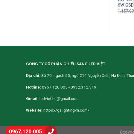
SDT36
GSDCN18
6W GSD
000
₫
1.874.600
₫
2.190.000
₫
1.423.500
₫
1.157.0
CÔNG TY CỔ PHẦN CHIẾU SÁNG LED VIỆT
Địa chỉ:
Số 70, ngách 55, ngõ 214 Nguyễn Xiển, Hạ Đình, Than
Hotline:
0967.120.005 - 0932.312.519.
Gmail:
ledviet.hn@gmail.com
Website:
https://gslightingvn.com/
0967.120.005
Copyri