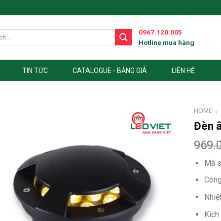
0967.120.005
Hotline mua hàng
TIN TỨC
CATALOGUE - BẢNG GIÁ
LIÊN HỆ
HOME
/
Đèn â
969.
Mã s
Công
Nhiệ
Kích