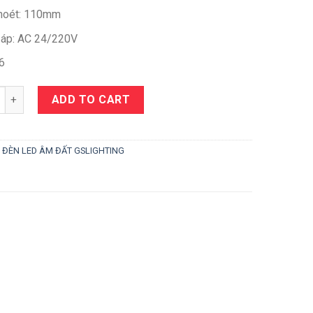
hoét: 110mm
 áp: AC 24/220V
6
y
ADD TO CART
:
ĐÈN LED ÂM ĐẤT GSLIGHTING