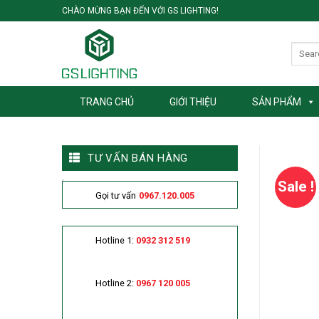
Skip
CHÀO MỪNG BẠN ĐẾN VỚI GS LIGHTING!
to
content
TRANG CHỦ
GIỚI THIỆU
SẢN PHẨM
TƯ VẤN BÁN HÀNG
Sale !
Gọi tư vấn
0967.120.005
Hotline 1:
0932 312 519
Hotline 2:
0967 120 005