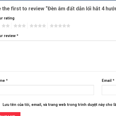
 the first to review “Đèn âm đất dẫn lối hắt 4 h
r rating
2
3
4
5
ur review
*
ame
*
Email
*
Lưu tên của tôi, email, và trang web trong trình duyệt này cho lầ