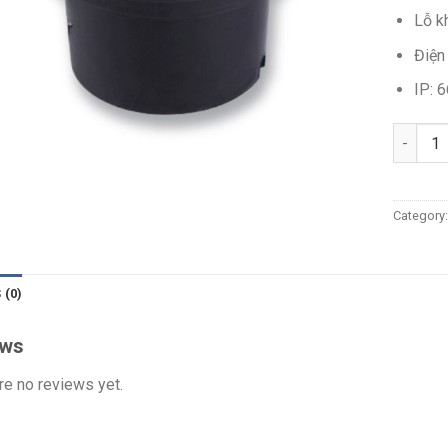
Lỗ k
Điện
IP: 6
Quantit
Category
 (0)
ews
re no reviews yet.