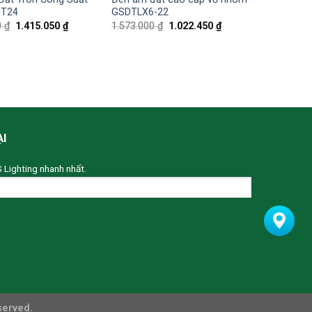
T24
GSDTLX6-22
0
₫
1.415.050
₫
1.573.000
₫
1.022.450
₫
ẠI
S Lighting nhanh nhất.
served.