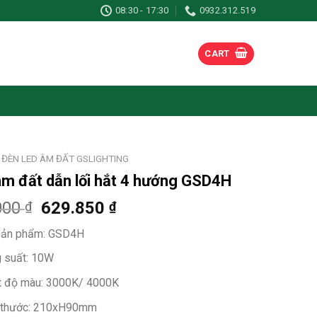
08:30 - 17:30
0932.312.519
CART
ĐÈN LED ÂM ĐẤT GSLIGHTING
m đất dẫn lối hắt 4 hướng GSD4H
000
629.850
₫
₫
ản phẩm:
GSD4H
 suất: 10W
t độ màu: 3000K/ 4000K
 thước: 210xH90mm