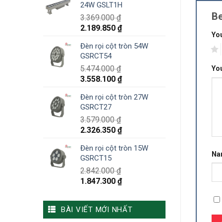
24W GSLT1H
Be
3.369.000
₫
2.189.850
₫
You
Đèn rọi cột tròn 54W
1
GSRCT54
5.474.000
₫
Yo
3.558.100
₫
Đèn rọi cột tròn 27W
GSRCT27
3.579.000
₫
2.326.350
₫
Đèn rọi cột tròn 15W
N
GSRCT15
2.842.000
₫
1.847.300
₫
BÀI VIẾT MỚI NHẤT