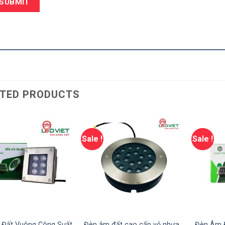
TED PRODUCTS
Sale !
Sale !
Đất Vuông Công Suất
Đèn âm đất cao cấp vỏ nhựa
Đèn Âm Đ