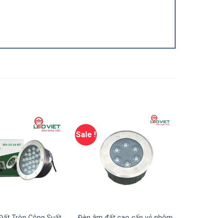
Sale !
ất Tròn Công Suất
Đèn âm đất cao cấp vỏ nhôm