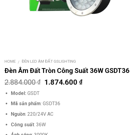
HOME
ĐÈN LED ÂM ĐẤT GSLIGHTING
/
Đèn Âm Đất Tròn Công Suất 36W GSDT36
2.884.000
1.874.600
₫
₫
Model:
GSDT
Mã sản phẩm
: GSDT36
Nguồn
: 220/24V AC
Công suất
: 36W
Ánh sáng
: 3000K