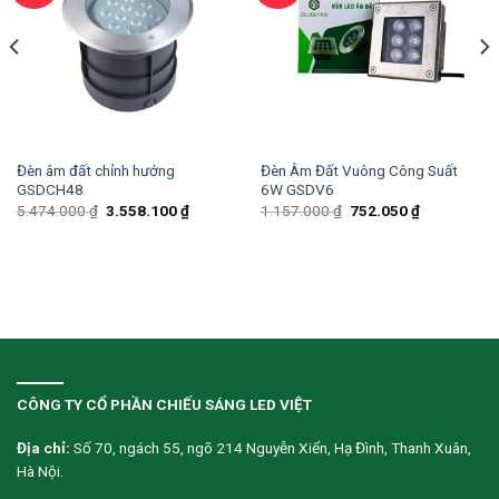
Đèn âm đất chỉnh hướng
Đèn Âm Đất Vuông Công Suất
GSDCH48
6W GSDV6
5.474.000
₫
3.558.100
₫
1.157.000
₫
752.050
₫
CÔNG TY CỔ PHẦN CHIẾU SÁNG LED VIỆT
Địa chỉ:
Số 70, ngách 55, ngõ 214 Nguyễn Xiển, Hạ Đình, Thanh Xuân,
Hà Nội.