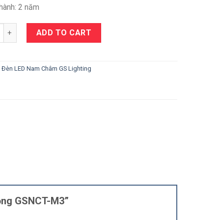
hành: 2 năm
y
ADD TO CART
:
Đèn LED Nam Châm GS Lighting
 mỏng GSNCT-M3”