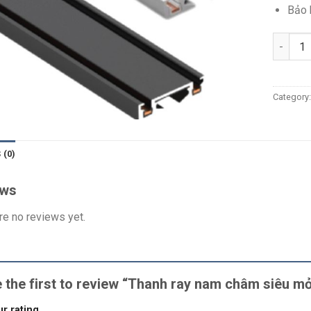
Bảo 
Quantit
Category
 (0)
ews
re no reviews yet.
 the first to review “Thanh ray nam châm siêu
r rating