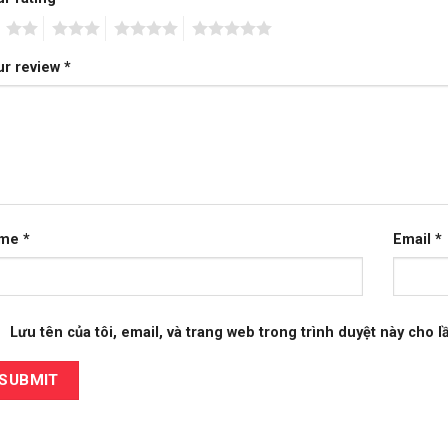
2
3
4
5
ur review
*
ame
*
Email
*
Lưu tên của tôi, email, và trang web trong trình duyệt này cho lầ