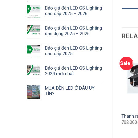
Báo giá đèn LED GS Lighting
cao cấp 2025 – 2026
Báo giá đèn LED GS Lighting
dân dụng 2025 – 2026
RELA
Báo giá đèn LED GS Lighting
cao cấp 2025
Sale !
Sale !
Báo giá đèn LED GS Lighting
2024 mới nhất
MUA ĐÈN LED Ở ĐÂU UY
TÍN?
c nổi – trong GSNGNS
Thanh ray âm GSRNCA-1M
Thanh r
702.000
₫
456.300
₫
702.00
00
₫
222.300
₫