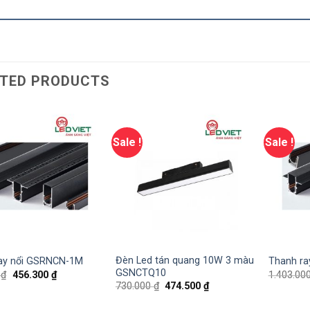
TED PRODUCTS
Sale !
Sale !
Đèn Led tán quang 10W 3 màu
ay nổi GSRNCN-1M
Thanh r
GSNCTQ10
0
₫
456.300
₫
1.403.00
730.000
₫
474.500
₫