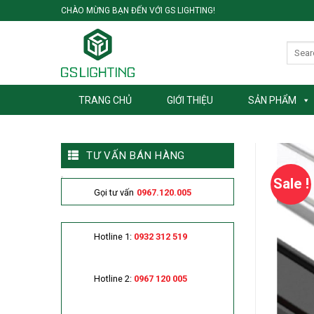
Skip
CHÀO MỪNG BẠN ĐẾN VỚI GS LIGHTING!
to
content
TRANG CHỦ
GIỚI THIỆU
SẢN PHẨM
TƯ VẤN BÁN HÀNG
Sale !
Gọi tư vấn
0967.120.005
Hotline 1:
0932 312 519
Hotline 2:
0967 120 005