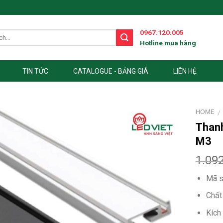
0967.120.005
Hotline mua hàng
TIN TỨC
CATALOGUE - BẢNG GIÁ
LIÊN HỆ
HOME
/
Than
M3
1.09
Mã s
Chất
Kích