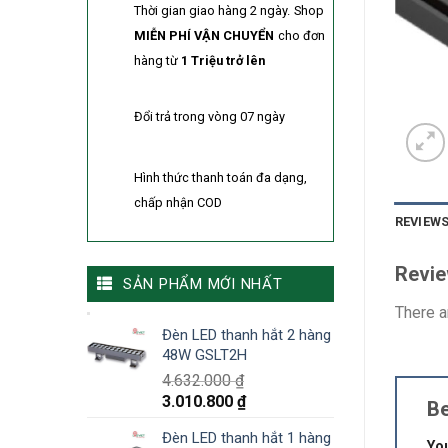
Thời gian giao hàng 2 ngày.
Shop
MIỄN PHÍ VẬN CHUYỂN
cho đơn
hàng từ
1 Triệu trở lên
Đổi trả trong vòng 07 ngày
Hình thức thanh toán đa dạng,
chấp nhận COD
REVIEWS
Revi
SẢN PHẨM MỚI NHẤT
There a
Đèn LED thanh hắt 2 hàng
48W GSLT2H
4.632.000
₫
3.010.800
₫
Be
Đèn LED thanh hắt 1 hàng
You