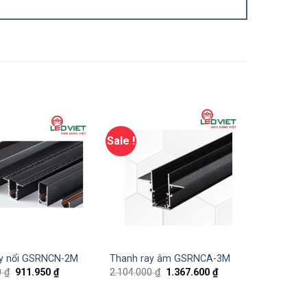
Sale !
ay nổi GSRNCN-2M
Thanh ray âm GSRNCA-3M
0
₫
911.950
₫
2.104.000
₫
1.367.600
₫