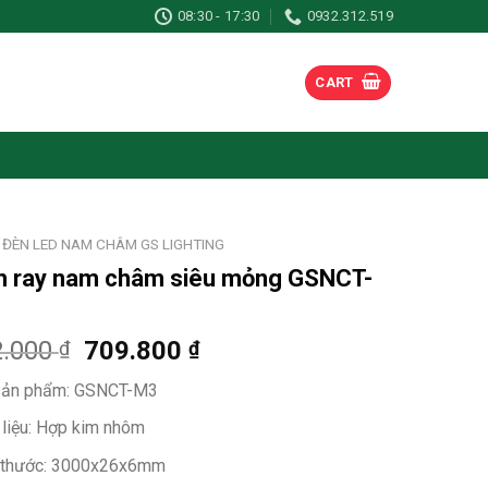
08:30 - 17:30
0932.312.519
CART
ĐÈN LED NAM CHÂM GS LIGHTING
h ray nam châm siêu mỏng GSNCT-
2.000
709.800
₫
₫
ản phẩm: GSNCT-M3
 liệu: Hợp kim nhôm
 thước: 3000x26x6mm