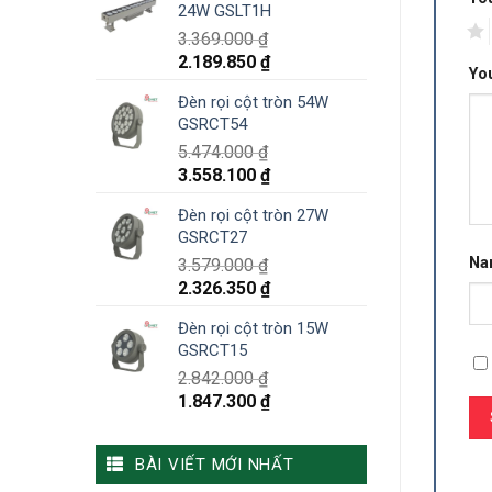
24W GSLT1H
1
3.369.000
₫
2.189.850
₫
Yo
Đèn rọi cột tròn 54W
GSRCT54
5.474.000
₫
3.558.100
₫
Đèn rọi cột tròn 27W
GSRCT27
N
3.579.000
₫
2.326.350
₫
Đèn rọi cột tròn 15W
GSRCT15
2.842.000
₫
1.847.300
₫
BÀI VIẾT MỚI NHẤT