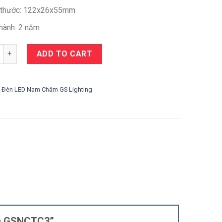
 thước: 122x26x55mm
hành: 2 năm
y
ADD TO CART
:
Đèn LED Nam Châm GS Lighting
cụm GSNCTC3”