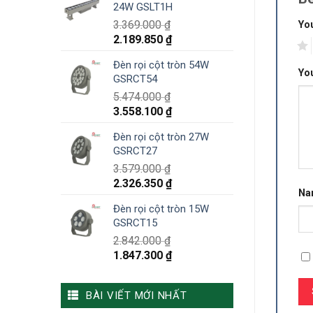
24W GSLT1H
3.369.000
₫
You
2.189.850
₫
1
Đèn rọi cột tròn 54W
Yo
GSRCT54
5.474.000
₫
3.558.100
₫
Đèn rọi cột tròn 27W
GSRCT27
3.579.000
₫
2.326.350
₫
N
Đèn rọi cột tròn 15W
GSRCT15
2.842.000
₫
1.847.300
₫
BÀI VIẾT MỚI NHẤT