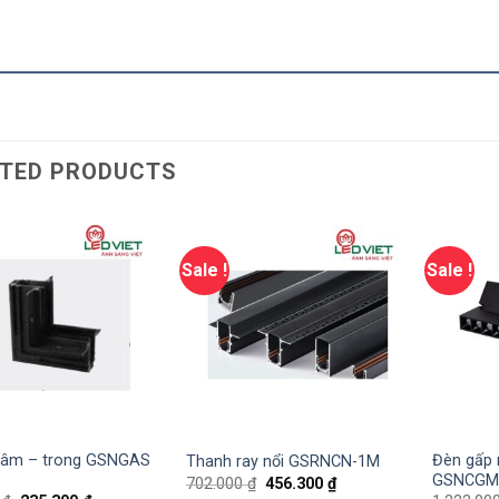
TED PRODUCTS
Sale !
Sale !
 âm – trong GSNGAS
Đèn gấp
Thanh ray nổi GSRNCN-1M
GSNCGM
702.000
₫
456.300
₫