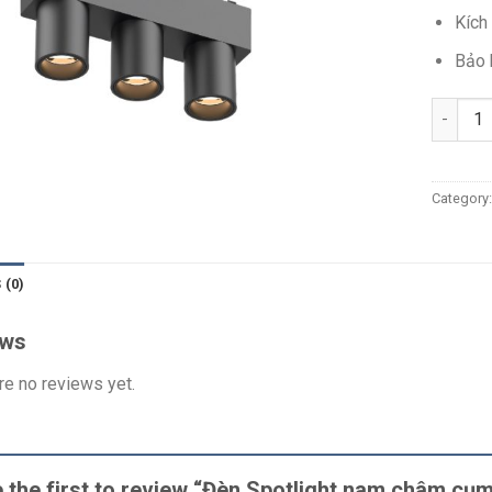
Kích
Bảo 
Quantit
Category
 (0)
ews
re no reviews yet.
 the first to review “Đèn Spotlight nam châm 