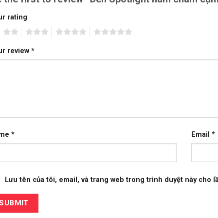
r rating
2
3
4
5
ur review
*
ame
*
Email
*
Lưu tên của tôi, email, và trang web trong trình duyệt này cho lầ