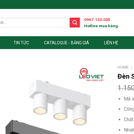
0967.120.005
Hotline mua hàng
TIN TỨC
CATALOGUE - BẢNG GIÁ
LIÊN HỆ
HOME
/
Đèn 
1.15
Mã s
Công
Chất
Nhiệ