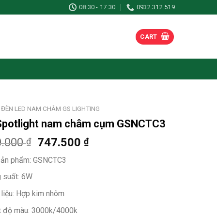
08:30 - 17:30
0932.312.519
CART
ĐÈN LED NAM CHÂM GS LIGHTING
Spotlight nam châm cụm GSNCTC3
0.000
747.500
₫
₫
ản phẩm: GSNCTC3
 suất: 6W
 liệu: Hợp kim nhôm
t độ màu: 3000k/4000k