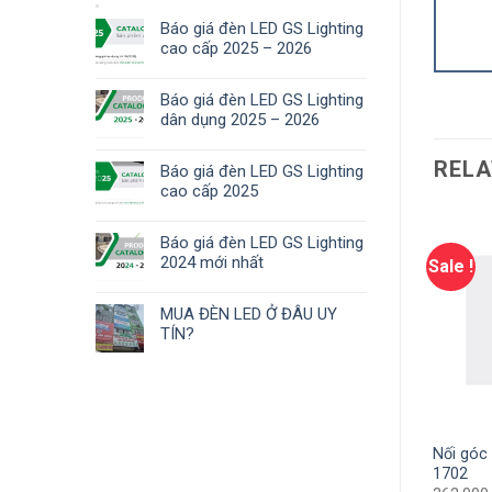
Báo giá đèn LED GS Lighting
cao cấp 2025 – 2026
Báo giá đèn LED GS Lighting
dân dụng 2025 – 2026
RELA
Báo giá đèn LED GS Lighting
cao cấp 2025
Báo giá đèn LED GS Lighting
2024 mới nhất
Sale !
Sale !
MUA ĐÈN LED Ở ĐÂU UY
TÍN?
Đèn nam châm Sportlight 12W
Nối góc
uồn thẳng GSNNT
3 màu GSNCSP12
1702
00
₫
89.700
₫