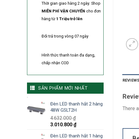
Thời gian giao hàng 2 ngày.
Shop
MIỄN PHÍ VẬN CHUYỂN
cho đơn
hàng từ
1 Triệu trở lên
Đổi trả trong vòng 07 ngày
Hình thức thanh toán đa dạng,
chấp nhận COD
REVIEWS
SẢN PHẨM MỚI NHẤT
Revi
Đèn LED thanh hắt 2 hàng
There a
48W GSLT2H
4.632.000
₫
3.010.800
₫
Đèn LED thanh hắt 1 hàng
Be