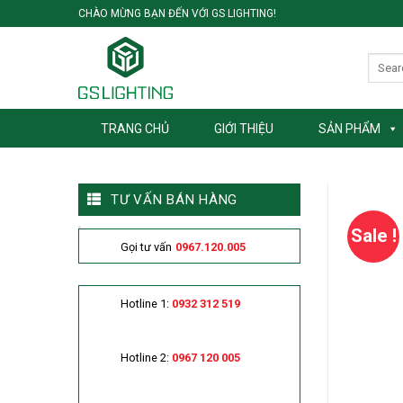
Skip
CHÀO MỪNG BẠN ĐẾN VỚI GS LIGHTING!
to
content
TRANG CHỦ
GIỚI THIỆU
SẢN PHẨM
TƯ VẤN BÁN HÀNG
Sale !
Gọi tư vấn
0967.120.005
Hotline 1:
0932 312 519
Hotline 2:
0967 120 005