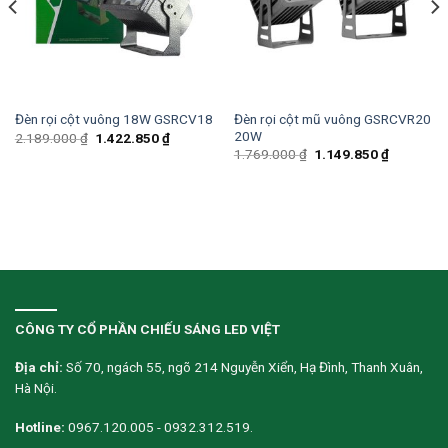
Đèn rọi cột mũ vuông GSRCVR20
Đèn rọi cột vuông 18W GSRCV18
20W
2.189.000
₫
1.422.850
₫
1.769.000
₫
1.149.850
₫
CÔNG TY CỔ PHẦN CHIẾU SÁNG LED VIỆT
Địa chỉ:
Số 70, ngách 55, ngõ 214 Nguyễn Xiển, Hạ Đình, Thanh Xuân,
Hà Nội.
Hotline:
0967.120.005 - 0932.312.519.