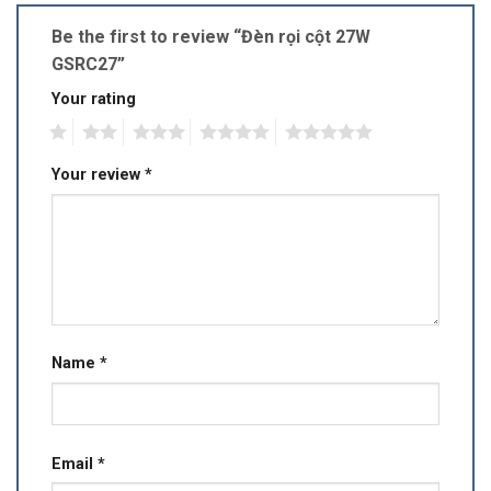
Be the first to review “Đèn rọi cột 27W
GSRC27”
Your rating
1
2
3
4
5
Your review
*
Name
*
Email
*