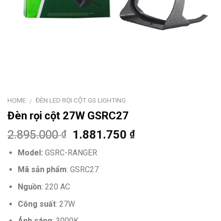
HOME
ĐÈN LED RỌI CỘT GS LIGHTING
/
Đèn rọi cột 27W GSRC27
2.895.000
1.881.750
₫
₫
Model:
GSRC-RANGER
Mã sản phẩm
: GSRC27
Nguồn
: 220 AC
Công suất
: 27W
Ánh sáng
: 3000K