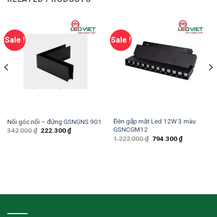
Sale !
Sale !
Đèn gấp mắt Led 12W 3 màu
Nối góc nổi – đứng GSNGNS 901
GSNCGM12
342.000
₫
222.300
₫
1.222.000
₫
794.300
₫