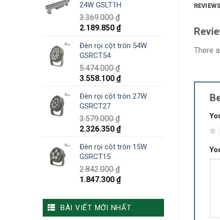
24W GSLT1H
REVIEWS
3.369.000
₫
2.189.850
₫
Revi
Đèn rọi cột tròn 54W
There a
GSRCT54
5.474.000
₫
3.558.100
₫
Be
Đèn rọi cột tròn 27W
GSRCT27
You
3.579.000
₫
2.326.350
₫
1
Đèn rọi cột tròn 15W
Yo
GSRCT15
2.842.000
₫
1.847.300
₫
BÀI VIẾT MỚI NHẤT