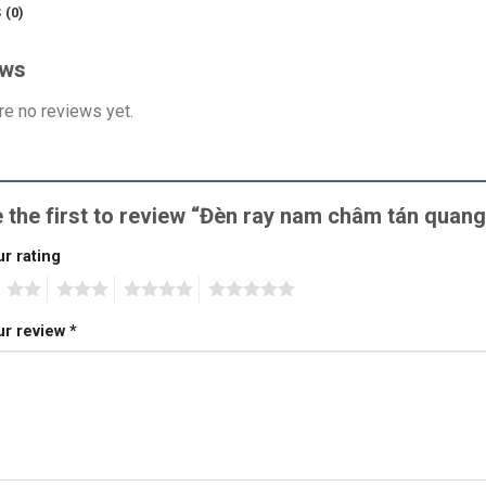
 (0)
ews
re no reviews yet.
 the first to review “Đèn ray nam châm tán qu
r rating
2
3
4
5
ur review
*