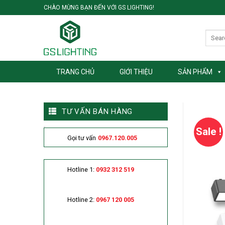
Skip
CHÀO MỪNG BẠN ĐẾN VỚI GS LIGHTING!
to
content
TRANG CHỦ
GIỚI THIỆU
SẢN PHẨM
TƯ VẤN BÁN HÀNG
Sale !
Gọi tư vấn
0967.120.005
Hotline 1:
0932 312 519
Hotline 2:
0967 120 005