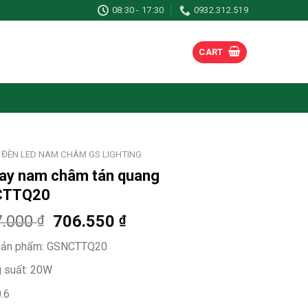
08:30 - 17:30
0932.312.519
CART
ĐÈN LED NAM CHÂM GS LIGHTING
ay nam châm tán quang
CTTQ20
7.000
706.550
₫
₫
sản phẩm: GSNCTTQ20
 suất: 20W
.6