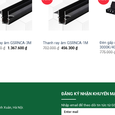
Đèn gấp
ray âm GSRNCA-3M
Thanh ray âm GSRNCA-1M
3000K/4
00
₫
1.367.600
₫
702.000
₫
456.300
₫
775.000
ĐĂNG KÝ NHẬN KHUYẾN M
Nhập email để theo dõi tin tức từ G
h Xuân, Hà Nội.