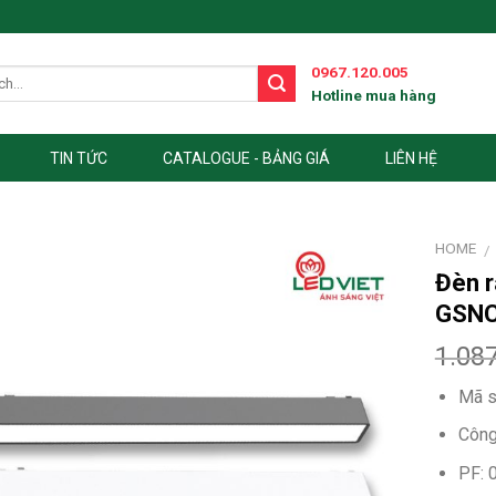
0967.120.005
Hotline mua hàng
TIN TỨC
CATALOGUE - BẢNG GIÁ
LIÊN HỆ
HOME
/
Đèn r
GSN
1.08
Mã 
Công
PF: 0