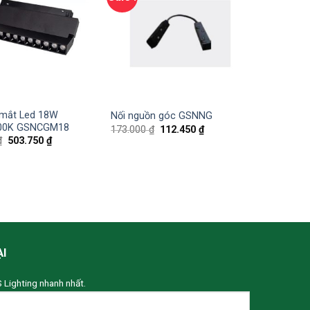
 mắt Led 18W
Nối nguồn góc GSNNG
00K GSNCGM18
173.000
₫
112.450
₫
₫
503.750
₫
ẠI
S Lighting nhanh nhất.