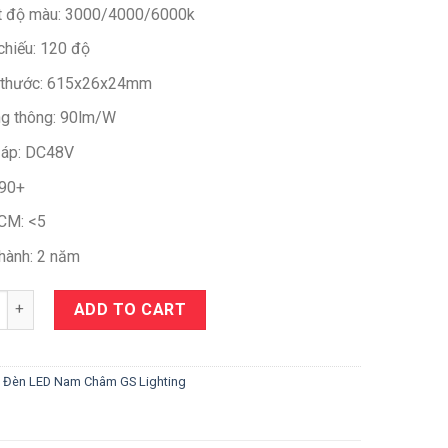
t độ màu: 3000/4000/6000k
chiếu: 120 độ
 thước: 615x26x24mm
g thông: 90lm/W
 áp: DC48V
 90+
CM: <5
hành: 2 năm
y
ADD TO CART
:
Đèn LED Nam Châm GS Lighting