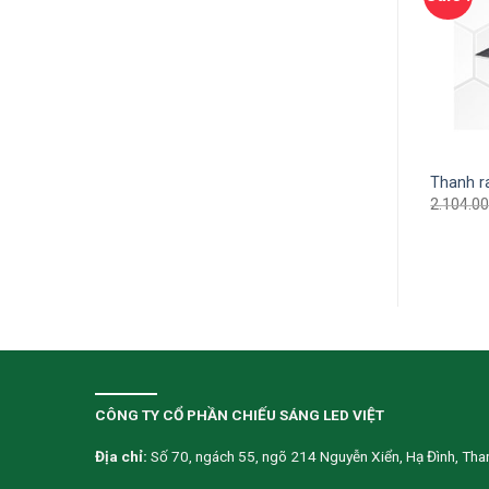
p mắt Led 12W 3 màu
Đổi nguồn GSN48VDC – 100
Thanh 
GM12
1.202.000
₫
781.300
₫
2.104.0
000
₫
794.300
₫
CÔNG TY CỔ PHẦN CHIẾU SÁNG LED VIỆT
Địa chỉ:
Số 70, ngách 55, ngõ 214 Nguyễn Xiển, Hạ Đình, Than