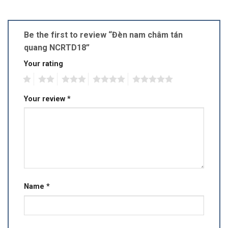
Be the first to review “Đèn nam châm tán
quang NCRTD18”
Your rating
1
2
3
4
5
Your review
*
Name
*