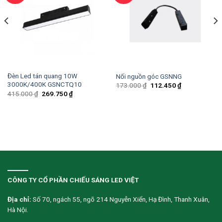
Đèn Led tán quang 10W
Nối nguồn góc GSNNG
3000K/400K GSNCTQ10
173.000
₫
112.450
₫
415.000
₫
269.750
₫
CÔNG TY CỔ PHẦN CHIẾU SÁNG LED VIỆT
Địa chỉ:
Số 70, ngách 55, ngõ 214 Nguyễn Xiển, Hạ Đình, Thanh Xuân,
Hà Nội.