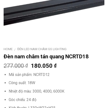
HOME
ĐÈN LED NAM CHÂM GS LIGHTING
/
Đèn nam châm tán quang NCRTD18
277.000
180.050
₫
₫
Mã sản phẩm: NCRTD12
Công suất: 18W
Nhiệt độ màu: 3000, 4000, 6000K
Góc chiếu: 24 độ
Kích thước: L330xW22xH25