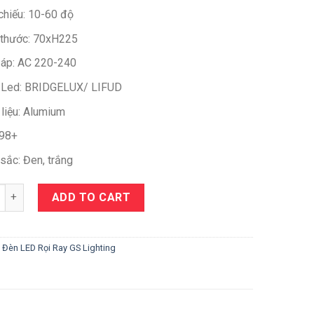
chiếu: 10-60 độ
 thước: 70xH225
 áp: AC 220-240
 Led: BRIDGELUX/ LIFUD
 liệu: Alumium
 98+
sắc: Đen, trắng
y
ADD TO CART
:
Đèn LED Rọi Ray GS Lighting