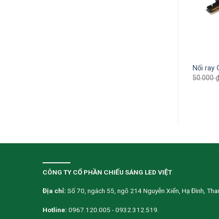
 rọi ray GS Lighting 7W
Đèn Led rọi ray 30W GSRR30
Nối ray
N7
788.000
₫
512.200
₫
50.000
00
₫
297.050
₫
CÔNG TY CỔ PHẦN CHIẾU SÁNG LED VIỆT
Địa chỉ:
Số 70, ngách 55, ngõ 214 Nguyễn Xiển, Hạ Đình, Than
Hotline:
0967.120.005 - 0932.312.519.