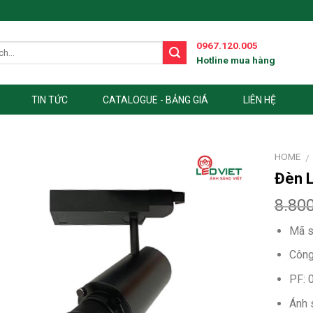
0967.120.005
Hotline mua hàng
TIN TỨC
CATALOGUE - BẢNG GIÁ
LIÊN HỆ
HOME
/
Đèn L
8.80
Mã s
Công
PF: 0
Ánh 