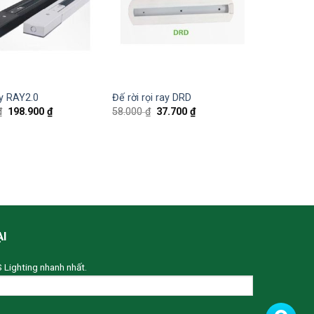
y RAY2.0
Đế rời rọi ray DRD
₫
198.900
₫
58.000
₫
37.700
₫
ẠI
S Lighting nhanh nhất.