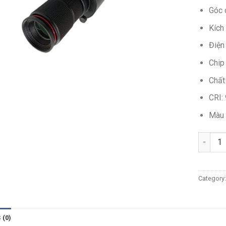
Góc 
Kích
Điện
Chip
Chất
CRI:
Màu 
Quantit
Category
 (0)