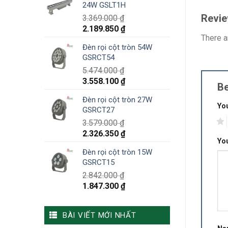
24W GSLT1H
Revi
3.369.000
₫
2.189.850
₫
There a
Đèn rọi cột tròn 54W
GSRCT54
5.474.000
₫
3.558.100
₫
Be
Đèn rọi cột tròn 27W
You
GSRCT27
1
3.579.000
₫
2.326.350
₫
Yo
Đèn rọi cột tròn 15W
GSRCT15
2.842.000
₫
1.847.300
₫
BÀI VIẾT MỚI NHẤT