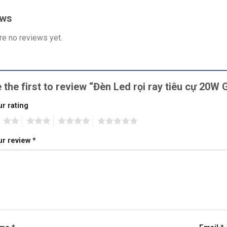
ews
re no reviews yet.
 the first to review “Đèn Led rọi ray tiêu cự 20
r rating
2
3
4
5
ur review
*