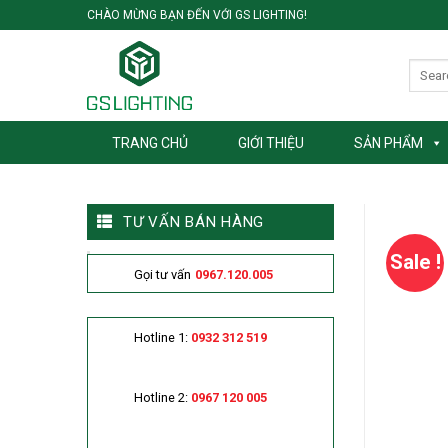
Skip
CHÀO MỪNG BẠN ĐẾN VỚI GS LIGHTING!
to
content
TRANG CHỦ
GIỚI THIỆU
SẢN PHẨM
TƯ VẤN BÁN HÀNG
Sale !
Gọi tư vấn
0967.120.005
Hotline 1:
0932 312 519
Hotline 2:
0967 120 005