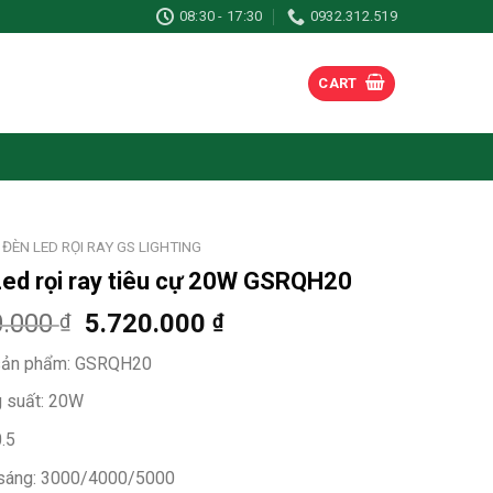
08:30 - 17:30
0932.312.519
CART
ĐÈN LED RỌI RAY GS LIGHTING
ed rọi ray tiêu cự 20W GSRQH20
0.000
5.720.000
₫
₫
ản phẩm: GSRQH20
 suất: 20W
.5
sáng: 3000/4000/5000