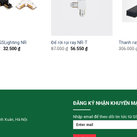
 GSLighting NR
Đế rời rọi ray NR-T
Thanh ra
₫
32.500
₫
87.000
₫
56.550
₫
306.000
ĐĂNG KÝ NHẬN KHUYẾN M
Nhập email để theo dõi tin tức từ G
h Xuân, Hà Nội.