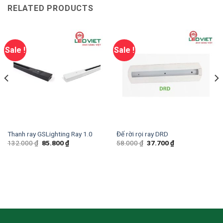
RELATED PRODUCTS
Sale !
Sale !
Thanh ray GSLighting Ray 1.0
Đế rời rọi ray DRD
132.000
₫
85.800
₫
58.000
₫
37.700
₫