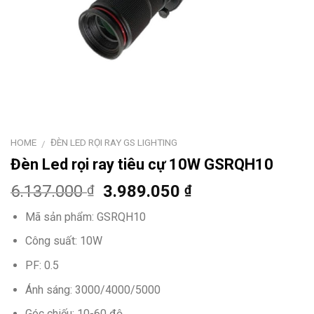
HOME
ĐÈN LED RỌI RAY GS LIGHTING
/
Đèn Led rọi ray tiêu cự 10W GSRQH10
6.137.000
3.989.050
₫
₫
Mã sản phẩm: GSRQH10
Công suất: 10W
PF: 0.5
Ánh sáng: 3000/4000/5000
Góc chiếu: 10-60 độ