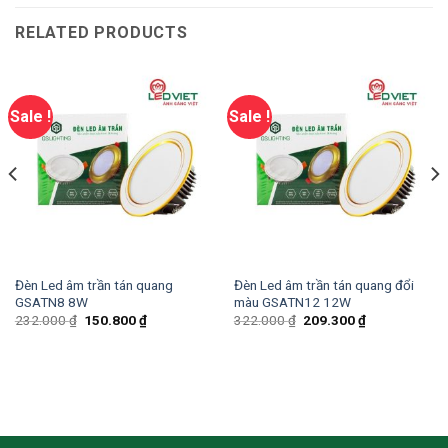
RELATED PRODUCTS
Sale !
Sale !
Đèn Led âm trần tán quang
Đèn Led âm trần tán quang đổi
GSATN8 8W
màu GSATN12 12W
232.000
₫
150.800
₫
322.000
₫
209.300
₫