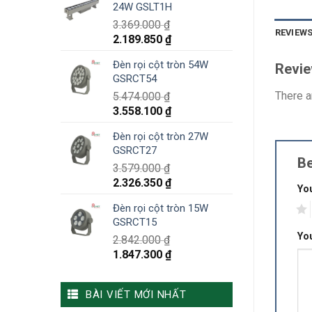
24W GSLT1H
3.369.000
₫
REVIEWS
2.189.850
₫
Đèn rọi cột tròn 54W
Revi
GSRCT54
There a
5.474.000
₫
3.558.100
₫
Đèn rọi cột tròn 27W
GSRCT27
Be
3.579.000
₫
2.326.350
₫
You
Đèn rọi cột tròn 15W
1
GSRCT15
Yo
2.842.000
₫
1.847.300
₫
BÀI VIẾT MỚI NHẤT