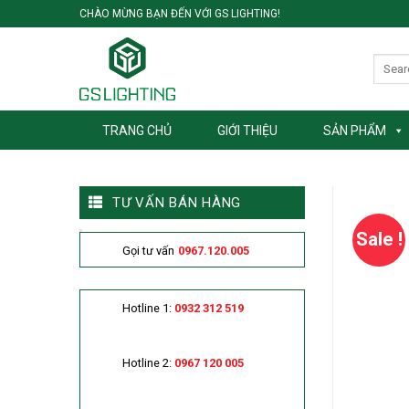
Skip
CHÀO MỪNG BẠN ĐẾN VỚI GS LIGHTING!
to
content
TRANG CHỦ
GIỚI THIỆU
SẢN PHẨM
TƯ VẤN BÁN HÀNG
Sale !
Gọi tư vấn
0967.120.005
Hotline 1:
0932 312 519
Hotline 2:
0967 120 005