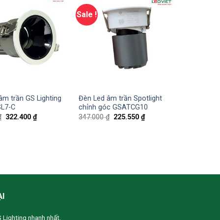
Sale !
âm trần GS Lighting
Đèn Led âm trần Spotlight
L7-C
chỉnh góc GSATCG10
₫
322.400
₫
347.000
₫
225.550
₫
ẠI
S Lighting nhanh nhất.