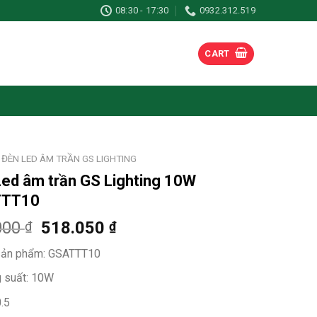
08:30 - 17:30
0932.312.519
CART
ĐÈN LED ÂM TRẦN GS LIGHTING
ed âm trần GS Lighting 10W
TTT10
000
518.050
₫
₫
ản phẩm: GSATTT10
 suất: 10W
.5