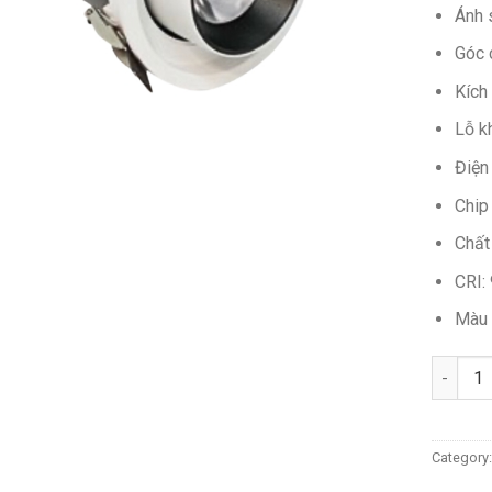
Ánh 
Góc 
Kích
Lỗ k
Điện
Chip
Chất
CRI:
Màu 
Quantit
Category