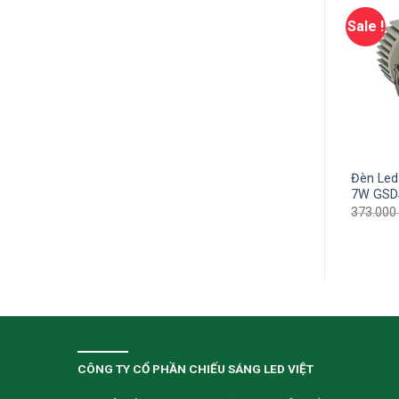
Sale !
Sale !
d âm trần xoay 3W
Đèn Led âm trần tán quang
Đèn Led
3
GSATN12 12W
7W GSD
00
₫
107.250
₫
312.000
₫
202.800
₫
373.00
CÔNG TY CỔ PHẦN CHIẾU SÁNG LED VIỆT