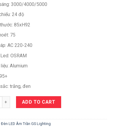
sáng: 3000/4000/5000
chiếu: 24 độ
 thước: 85xH92
hoét: 75
 áp: AC 220-240
 Led: OSRAM
 liệu: Alumium
 95+
sắc: trắng, đen
y
ADD TO CART
:
Đèn LED Âm Trần GS Lighting