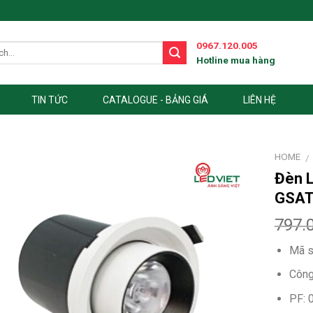
0967.120.005
Hotline mua hàng
TIN TỨC
CATALOGUE - BẢNG GIÁ
LIÊN HỆ
HOME
/
Đèn L
GSA
797.
Mã s
Công
PF: 0