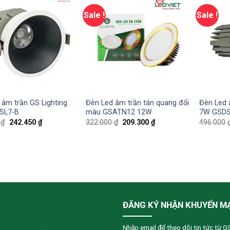
Sale !
Sale !
 âm trần GS Lighting
Đèn Led âm trần tán quang đổi
Đèn Led 
SL7-B
màu GSATN12 12W
7W GSDS
0
₫
242.450
₫
322.000
₫
209.300
₫
496.000
ĐĂNG KÝ NHẬN KHUYẾN M
Nhập email để theo dõi tin tức từ G