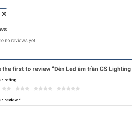
 (0)
ews
re no reviews yet.
 the first to review “Đèn Led âm trần GS Light
r rating
2
3
4
5
ur review
*