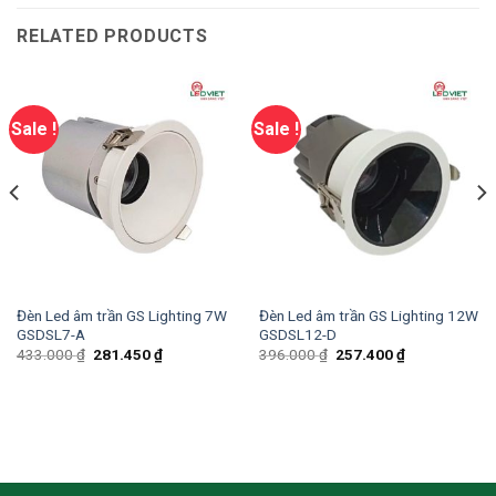
RELATED PRODUCTS
Sale !
Sale !
Đèn Led âm trần GS Lighting 7W
Đèn Led âm trần GS Lighting 12W
GSDSL7-A
GSDSL12-D
433.000
₫
281.450
₫
396.000
₫
257.400
₫