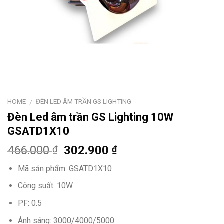
HOME
ĐÈN LED ÂM TRẦN GS LIGHTING
/
Đèn Led âm trần GS Lighting 10W
GSATD1X10
466.000
302.900
₫
₫
Mã sản phẩm: GSATD1X10
Công suất: 10W
PF: 0.5
Ánh sáng: 3000/4000/5000