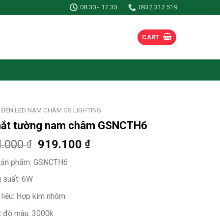
08:30 - 17:30
0932.312.519
CART
ĐÈN LED NAM CHÂM GS LIGHTING
hắt tường nam châm GSNCTH6
4.000
919.100
₫
₫
ản phẩm: GSNCTH6
 suất: 6W
 liệu: Hợp kim nhôm
t độ màu: 3000k