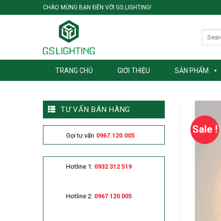
Skip
CHÀO MỪNG BẠN ĐẾN VỚI GS LIGHTING!
to
content
TRANG CHỦ
GIỚI THIỆU
SẢN PHẨM
TƯ VẤN BÁN HÀNG
Sale !
Gọi tư vấn
0967.120.005
Hotline 1:
0932 312 519
Hotline 2:
0967 120 005