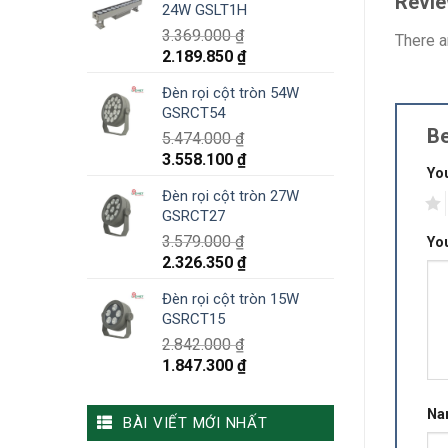
Revi
24W GSLT1H
3.369.000
₫
There a
2.189.850
₫
Đèn rọi cột tròn 54W
GSRCT54
Be
5.474.000
₫
3.558.100
₫
You
Đèn rọi cột tròn 27W
1
GSRCT27
3.579.000
₫
Yo
2.326.350
₫
Đèn rọi cột tròn 15W
GSRCT15
2.842.000
₫
1.847.300
₫
N
BÀI VIẾT MỚI NHẤT