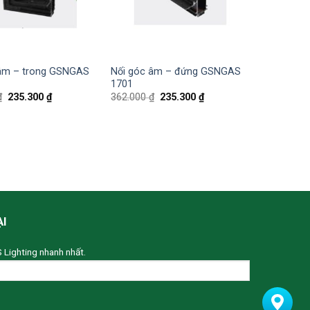
 âm – trong GSNGAS
Nối góc âm – đứng GSNGAS
1701
₫
235.300
₫
362.000
₫
235.300
₫
ẠI
S Lighting nhanh nhất.