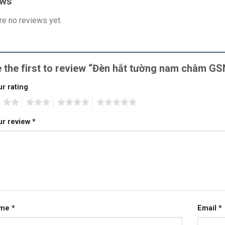
ews
re no reviews yet.
 the first to review “Đèn hắt tường nam châm 
r rating
2
3
4
5
ur review
*
ame
*
Email
*