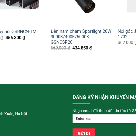
Đèn nam châm Sportlight 20W
Nối góc
ay nổi GSRNCN-1M
3000K/400K/6000K
1702
0
₫
456.300
₫
GSNCSP20
362.000
669.000
₫
434.850
₫
ĐĂNG KÝ NHẬN KHUYẾN M
Nhập email để theo dõi tin tức từ G
h Xuân, Hà Nội.