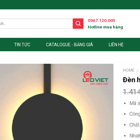
0967.120.005
Hotline mua hàng
TIN TỨC
CATALOGUE - BẢNG GIÁ
LIÊN HỆ
HOME
/
Đèn 
1.41
Mã s
Công
Chất
Nhiệ