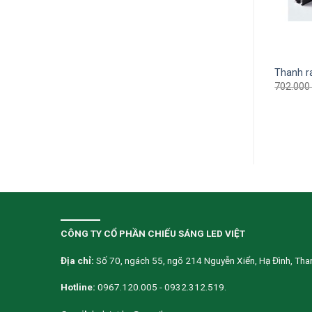
d tán quang 10W 3 màu
Đổi nguồn GSN48VDC – 100
Thanh r
Q10
1.202.000
₫
781.300
₫
702.00
00
₫
474.500
₫
CÔNG TY CỔ PHẦN CHIẾU SÁNG LED VIỆT
Địa chỉ:
Số 70, ngách 55, ngõ 214 Nguyễn Xiển, Hạ Đình, Than
Hotline:
0967.120.005 - 0932.312.519.