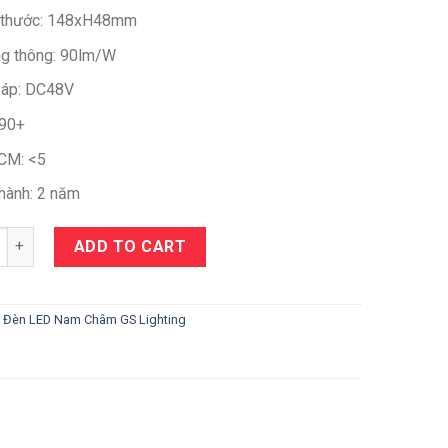
 thước: 148xH48mm
g thông: 90lm/W
 áp: DC48V
 90+
CM: <5
hành: 2 năm
y
ADD TO CART
:
Đèn LED Nam Châm GS Lighting