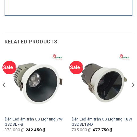
RELATED PRODUCTS
Sale !
Sale !
Đèn Led âm trần GS Lighting 7W
Đèn Led âm trần GS Lighting 18W
GSDSL7-B
GSDSL18-D
373.000
₫
242.450
₫
735.000
₫
477.750
₫