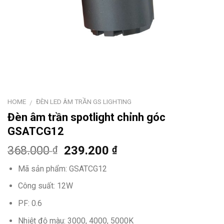
HOME
ĐÈN LED ÂM TRẦN GS LIGHTING
/
Đèn âm trần spotlight chỉnh góc
GSATCG12
368.000
239.200
₫
₫
Mã sản phẩm: GSATCG12
Công suất: 12W
PF: 0.6
Nhiệt độ màu: 3000, 4000, 5000K