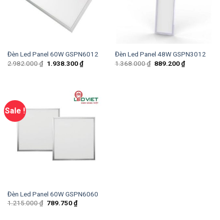
Đèn Led Panel 60W GSPN6012
Đèn Led Panel 48W GSPN3012
2.982.000
₫
1.938.300
₫
1.368.000
₫
889.200
₫
Sale !
Đèn Led Panel 60W GSPN6060
1.215.000
₫
789.750
₫