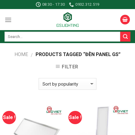
Skip
08:30 - 17:30
0932.312.519
to
content
HOME
PRODUCTS TAGGED “ĐÈN PANEL GS”
/
FILTER
Sale !
Sale !