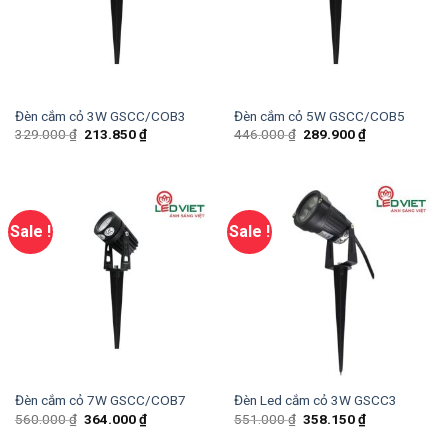
Đèn cắm cỏ 3W GSCC/COB3
Đèn cắm cỏ 5W GSCC/COB5
329.000
₫
213.850
₫
446.000
₫
289.900
₫
Sale !
Sale !
Đèn cắm cỏ 7W GSCC/COB7
Đèn Led cắm cỏ 3W GSCC3
560.000
₫
364.000
₫
551.000
₫
358.150
₫