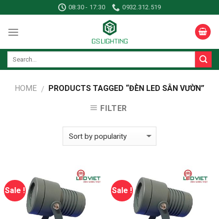
Skip
08:30 - 17:30
0932.312.519
to
content
HOME
PRODUCTS TAGGED “ĐÈN LED SÂN VƯỜN”
/
FILTER
Sale !
Sale !