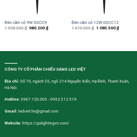
Đèn cắm cỏ 9W GSCC9
Đèn cắm cỏ 12W GSCC12
1.508.000
₫
980.200
₫
1.670.000
₫
1.085.500
₫
CÔNG TY CỔ PHẦN CHIẾU SÁNG LED VIỆT
Địa chỉ:
Số 70, ngách 55, ngõ 214 Nguyễn Xiển, Hạ Đình, Thanh Xuân,
Hà Nội.
Hotline:
0967.120.005 - 0932.312.519.
Gmail:
ledviet.hn@gmail.com
Website:
https://gslightingvn.com/