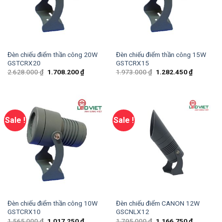
Đèn chiếu điểm thần công 20W
Đèn chiếu điểm thần công 15W
GSTCRX20
GSTCRX15
2.628.000
₫
1.708.200
₫
1.973.000
₫
1.282.450
₫
Sale !
Sale !
Đèn chiếu điểm thần công 10W
Đèn chiếu điểm CANON 12W
GSTCRX10
GSCNLX12
1.565.000
₫
1.017.250
₫
1.795.000
₫
1.166.750
₫