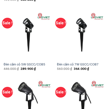
Sale !
Sale !
Đèn cắm cỏ 5W GSCC/COB5
Đèn cắm cỏ 7W GSCC/COB7
446.000
₫
289.900
₫
560.000
₫
364.000
₫
Sale !
Sale !