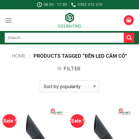
Skip
08:30 - 17:30
0932.312.519
to
content
HOME
PRODUCTS TAGGED “ĐÈN LED CẮM CỎ”
/
FILTER
Sale !
Sale !