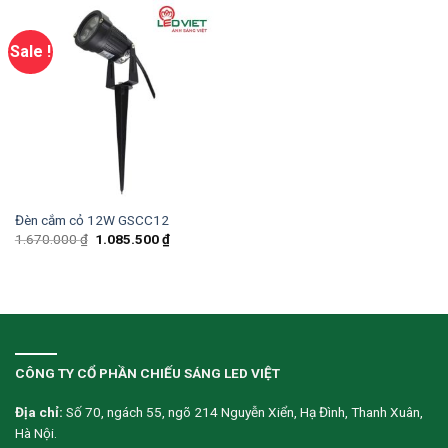
Sale !
Đèn cắm cỏ 12W GSCC12
1.670.000
₫
1.085.500
₫
CÔNG TY CỔ PHẦN CHIẾU SÁNG LED VIỆT
Địa chỉ:
Số 70, ngách 55, ngõ 214 Nguyễn Xiển, Hạ Đình, Thanh Xuân,
Hà Nội.