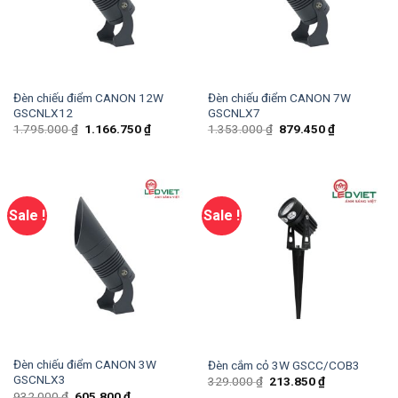
Đèn chiếu điểm CANON 12W
Đèn chiếu điểm CANON 7W
GSCNLX12
GSCNLX7
1.795.000
₫
1.166.750
₫
1.353.000
₫
879.450
₫
Sale !
Sale !
Đèn chiếu điểm CANON 3W
Đèn cắm cỏ 3W GSCC/COB3
GSCNLX3
329.000
₫
213.850
₫
932.000
₫
605.800
₫